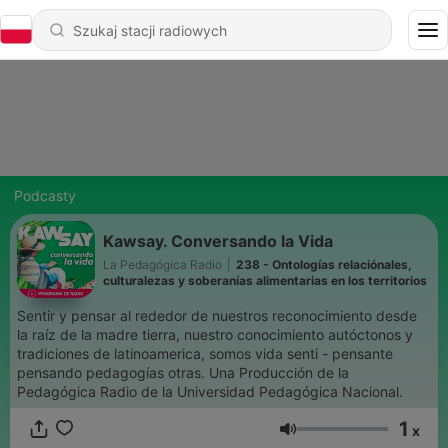
Podcasty
Kawsay. Conversando la Vida
La Pedagógica Radio
|
238 - Ontologías relaciónales,
culturalezas y soberanías alimentarias en los territorios
Sentir y pensar al rededor de nuestros reconocimiento desde
la raíz de la madre tierra, nuestro conocimiento autóctonos y
tradiciones de latinoamerica, somos vida senti - pensante
pensando pedagogías otras. Una Producción de la
Pedagógica Radio de la Universidad Pedagógica Nacional.
1
x
Głośność