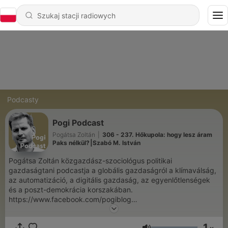
Podcasty
Pogi Podcast
Pogátsa Zoltán
|
306 - 237. Hőkupola: hogy lesz áram
Paks nélkül?⎮Szabó M. István
Pogátsa Zoltán közgazdász-szociológus politikai
gazdaságtani podcastja a globális gazdaságról a klímaválság,
az automatizáció, a digitális gazdaság, az egyenlőtlenségek
és a poszt-demokrácia korszakában.
https://www.facebook.com/pogiblog
https://www.patreon.com/pogipodcast
1