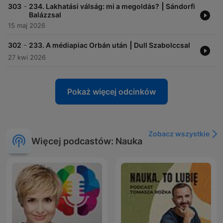
-
303
234. Lakhatási válság: mi a megoldás? ⎮ Sándorfi
Balázzsal
15 maj 2026
-
302
233. A médiapiac Orbán után ⎮ Dull Szabolccsal
27 kwi 2026
Pokaż więcej odcinków
Zobacz wszystkie
Więcej podcastów: Nauka