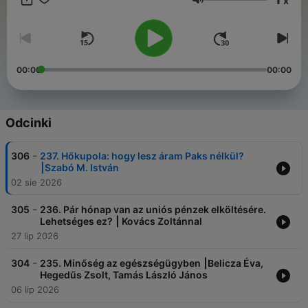
x
Głośność
00:00
00:00
Odcinki
-
306
237. Hőkupola: hogy lesz áram Paks nélkül?
⎮Szabó M. István
02 sie 2026
-
305
236. Pár hónap van az uniós pénzek elköltésére.
Lehetséges ez? ⎮ Kovács Zoltánnal
27 lip 2026
-
304
235. Minőség az egészségügyben ⎮Belicza Éva,
Hegedűs Zsolt, Tamás László János
06 lip 2026