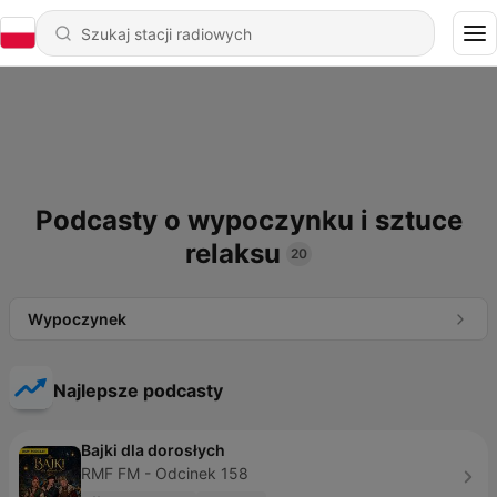
Podcasty o wypoczynku i sztuce
relaksu
20
Wypoczynek
Najlepsze podcasty
Bajki dla dorosłych
RMF FM - Odcinek 158