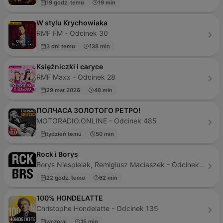
19 godz. temu
19 min
W stylu Krychowiaka
RMF FM - Odcinek 30
3 dni temu
138 min
Księżniczki i caryce
RMF Maxx - Odcinek 28
29 mar 2026
48 min
ПОЛЧАСА ЗОЛОТОГО РЕТРО!
MOTORADIO.ONLINE - Odcinek 485
tydzień temu
50 min
Rock i Borys
Borys Niespielak, Remigiusz Maciaszek - Odcinek 815
22 godz. temu
62 min
100% HONDELATTE
Christophe Hondelatte - Odcinek 135
wczoraj
15 min