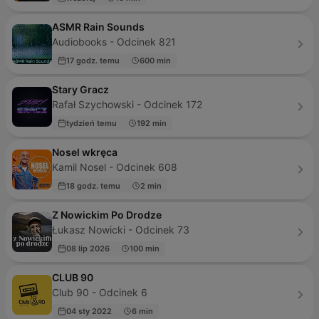
ASMR Rain Sounds
Audiobooks - Odcinek 821
17 godz. temu
600 min
Stary Gracz
Rafał Szychowski - Odcinek 172
tydzień temu
192 min
Nosel wkręca
Kamil Nosel - Odcinek 608
18 godz. temu
2 min
Z Nowickim Po Drodze
Łukasz Nowicki - Odcinek 73
08 lip 2026
100 min
CLUB 90
Club 90 - Odcinek 6
04 sty 2022
6 min