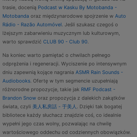
trasie, docenią
Podcast w Kasku By Motobanda -
Motobanda
oraz międzynarodowe spojrzenie w
Auto
Rádio - Razão Automóvel
. Jeśli szukasz czegoś o
lżejszym zabarwieniu muzycznym lub kulturowym,
warto sprawdzić
CLUB 90 - Club 90
.
Na koniec warto pamiętać o chwilach pełnego
odprężenia i regeneracji. Wyciszenie po intensywnym
dniu zapewnią kojące nagrania
ASMR Rain Sounds -
Audiobooks
. Ofertę w tym segmencie uzupełniają
różnorodne propozycje, takie jak
RMF Podcast -
Brandon Snow
oraz propozycja z dalekich zakątków
świata, czyli
美人私房話 - 于美人
. Dzięki tak bogatej
bibliotece każdy słuchacz znajdzie coś, co idealnie
wypełni jego czas wolny, pozwalając na chwilę
wartościowego oddechu od codziennych obowiązków.