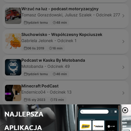
Wrzuć na luz - podcast motoryzacyjny
Tomasz Gorazdowski, Juliusz Szalek - Odcinek 277
tydzień temu
48 min
Słuchowisko - Współczesny Kopciuszek
Gabriela Jelonek - Odcinek 1
06 lis 2019
16 min
Podcast w Kasku By Motobanda
Motobanda - Odcinek 49
tydzień temu
46 min
Minecraft PodCast
Endernico04 - Odcinek 13
15 sty 2023
73 min
Harry Potter
Nabil Azdoufal - Odcinek 2
12 maj 2019
1 min