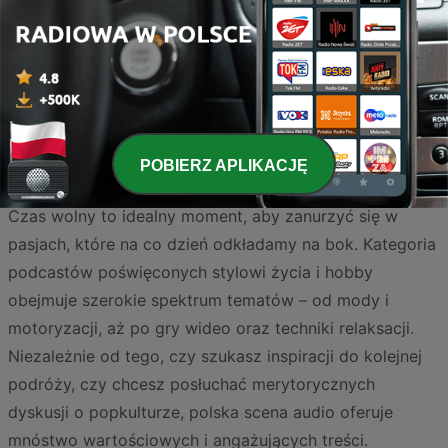
Strona
1
z
2
1
2
>
POBIERZ APLIKACJĘ
Czas wolny to idealny moment, aby zanurzyć się w
pasjach, które na co dzień odkładamy na bok. Kategoria
podcastów poświęconych stylowi życia i hobby
obejmuje szerokie spektrum tematów – od mody i
motoryzacji, aż po gry wideo oraz techniki relaksacji.
Niezależnie od tego, czy szukasz inspiracji do kolejnej
podróży, czy chcesz posłuchać merytorycznych
dyskusji o popkulturze, polska scena audio oferuje
mnóstwo wartościowych i angażujących treści.