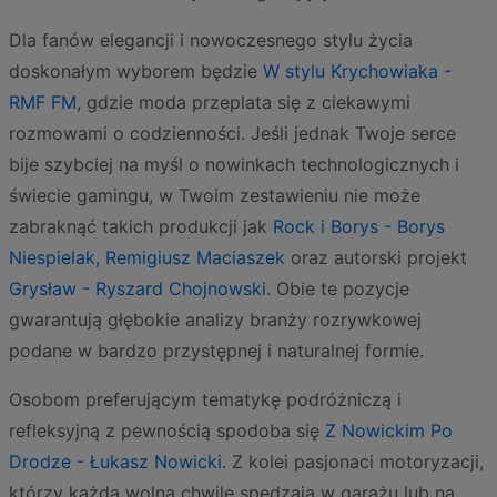
Dla fanów elegancji i nowoczesnego stylu życia
doskonałym wyborem będzie
W stylu Krychowiaka -
RMF FM
, gdzie moda przeplata się z ciekawymi
rozmowami o codzienności. Jeśli jednak Twoje serce
bije szybciej na myśl o nowinkach technologicznych i
świecie gamingu, w Twoim zestawieniu nie może
zabraknąć takich produkcji jak
Rock i Borys - Borys
Niespielak, Remigiusz Maciaszek
oraz autorski projekt
Grysław - Ryszard Chojnowski
. Obie te pozycje
gwarantują głębokie analizy branży rozrywkowej
podane w bardzo przystępnej i naturalnej formie.
Osobom preferującym tematykę podróżniczą i
refleksyjną z pewnością spodoba się
Z Nowickim Po
Drodze - Łukasz Nowicki
. Z kolei pasjonaci motoryzacji,
którzy każdą wolną chwilę spędzają w garażu lub na