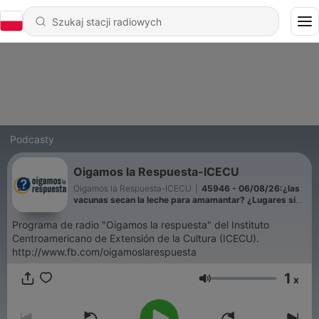
Podcasty
Oigamos la Respuesta-ICECU
Oigamos la Respuesta-ICECU
|
45946 - 06/08/26:¿las
vacunas secan la leche para amamantar? ¿Lugares sin
descubrir en el Amazonas? Neblina, Menstruación y
más!
Programa de radio "Oigamos la respuesta" del Instituto
Centroamericano de Extensión de la Cultura (ICECU).
http://www.fb.com/oigamoslarespuesta
1
x
Głośność