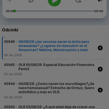
00:00
00:00
Odcinki
-
45946
06/08/26:¿las vacunas secan la leche para
amamantar? ¿Lugares sin descubrir en el
Amazonas? Neblina, Menstruación y más!
06 sie 2026
-
45945
OLR 05/08/26: Especial Educación Financiera
Parte2
05 sie 2026
-
45944
04/08/26: ¿Como nacen los murciélagos?¿Se
nace homosexual? Estrecho de Ormuz, Suero
antiofídico y más en OLR.
04 sie 2026
-
45943
OLR 03/08/26: ¿A qué edad deja de crecer una