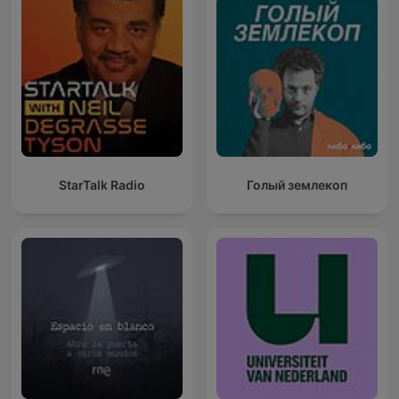
StarTalk Radio
Голый землекоп