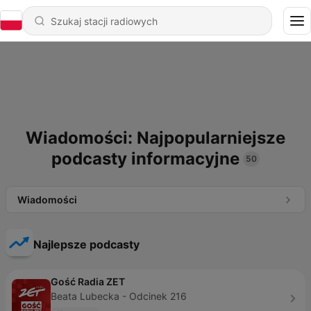
Wiadomości: Najpopularniejsze
podcasty informacyjne
50
Wiadomości
Najlepsze podcasty
Gość Radia ZET
Beata Lubecka - Odcinek 216