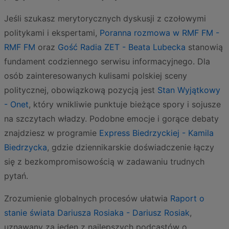
Jeśli szukasz merytorycznych dyskusji z czołowymi
politykami i ekspertami,
Poranna rozmowa w RMF FM -
RMF FM
oraz
Gość Radia ZET - Beata Lubecka
stanowią
fundament codziennego serwisu informacyjnego. Dla
osób zainteresowanych kulisami polskiej sceny
politycznej, obowiązkową pozycją jest
Stan Wyjątkowy
- Onet
, który wnikliwie punktuje bieżące spory i sojusze
na szczytach władzy. Podobne emocje i gorące debaty
znajdziesz w programie
Express Biedrzyckiej - Kamila
Biedrzycka
, gdzie dziennikarskie doświadczenie łączy
się z bezkompromisowością w zadawaniu trudnych
pytań.
Zrozumienie globalnych procesów ułatwia
Raport o
stanie świata Dariusza Rosiaka - Dariusz Rosiak
,
uznawany za jeden z najlepszych podcastów o