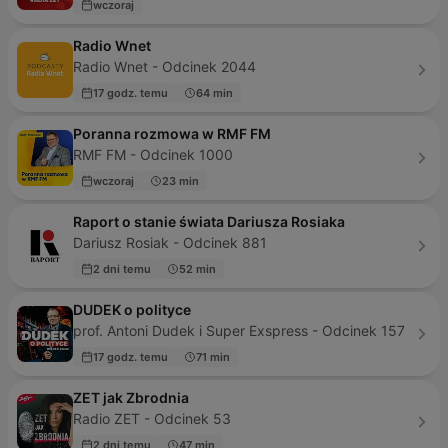
wczoraj
Radio Wnet
Radio Wnet - Odcinek 2044
17 godz. temu
64 min
Poranna rozmowa w RMF FM
RMF FM - Odcinek 1000
wczoraj
23 min
Raport o stanie świata Dariusza Rosiaka
Dariusz Rosiak - Odcinek 881
2 dni temu
52 min
DUDEK o polityce
prof. Antoni Dudek i Super Exspress - Odcinek 157
17 godz. temu
71 min
ZET jak Zbrodnia
Radio ZET - Odcinek 53
2 dni temu
47 min