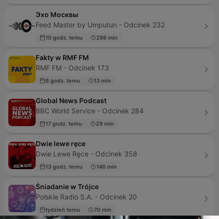
Эхо Москвы
Feed Master by Umputun - Odcinek 232
10 godz. temu
286 min
Fakty w RMF FM
RMF FM - Odcinek 173
8 godz. temu
13 min
Global News Podcast
BBC World Service - Odcinek 284
17 godz. temu
29 min
Dwie lewe ręce
Dwie Lewe Ręce - Odcinek 358
13 godz. temu
146 min
Śniadanie w Trójce
Polskie Radio S.A. - Odcinek 20
tydzień temu
70 min