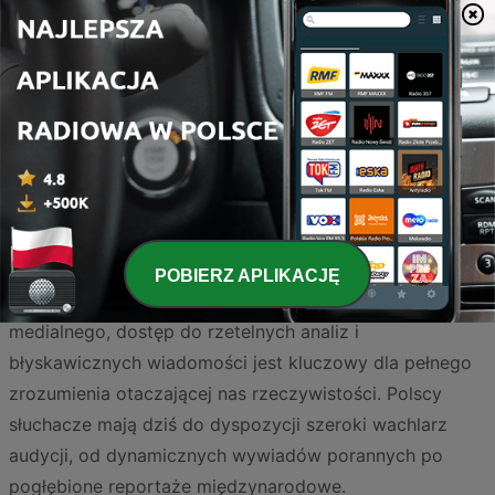
Strona
1
z
4
1
2
3
>
>>
Bądź na bieżąco z najważniejszymi wydarzeniami z
kraju i ze świata dzięki starannie wyselekcjonowanej
POBIERZ APLIKACJĘ
liście podcastów informacyjnych. W dobie szumu
medialnego, dostęp do rzetelnych analiz i
błyskawicznych wiadomości jest kluczowy dla pełnego
zrozumienia otaczającej nas rzeczywistości. Polscy
słuchacze mają dziś do dyspozycji szeroki wachlarz
audycji, od dynamicznych wywiadów porannych po
pogłębione reportaże międzynarodowe.