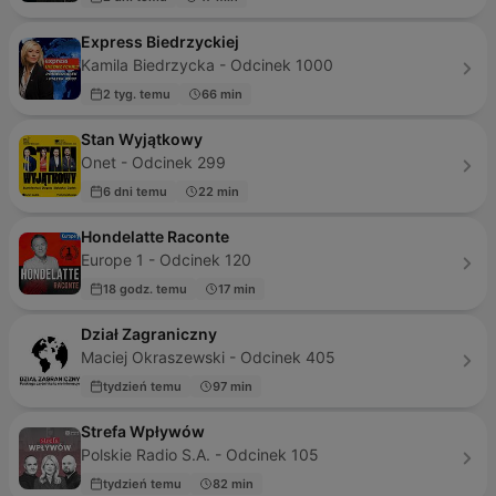
Express Biedrzyckiej
Kamila Biedrzycka - Odcinek 1000
2 tyg. temu
66 min
Stan Wyjątkowy
Onet - Odcinek 299
6 dni temu
22 min
Hondelatte Raconte
Europe 1 - Odcinek 120
18 godz. temu
17 min
Dział Zagraniczny
Maciej Okraszewski - Odcinek 405
tydzień temu
97 min
Strefa Wpływów
Polskie Radio S.A. - Odcinek 105
tydzień temu
82 min