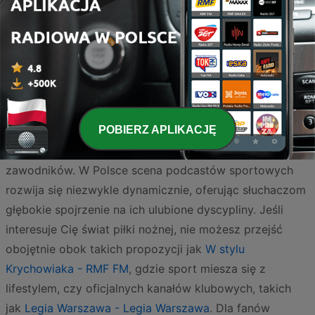
Strona
1
z
2
1
2
>
POBIERZ APLIKACJĘ
Sport to nie tylko wyniki na żywo, ale przede wszystkim
emocje, analizy i historie, które kryją się za sukcesami
zawodników. W Polsce scena podcastów sportowych
rozwija się niezwykle dynamicznie, oferując słuchaczom
głębokie spojrzenie na ich ulubione dyscypliny. Jeśli
interesuje Cię świat piłki nożnej, nie możesz przejść
obojętnie obok takich propozycji jak
W stylu
Krychowiaka - RMF FM
, gdzie sport miesza się z
lifestylem, czy oficjalnych kanałów klubowych, takich
jak
Legia Warszawa - Legia Warszawa
. Dla fanów