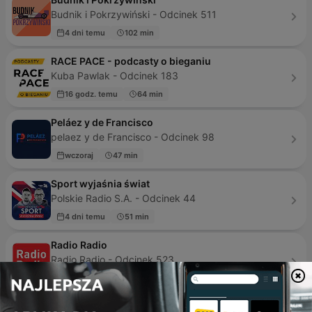
Budnik i Pokrzywiński - Odcinek 511
4 dni temu
102 min
RACE PACE - podcasty o bieganiu
Kuba Pawlak - Odcinek 183
16 godz. temu
64 min
Peláez y de Francisco
pelaez y de Francisco - Odcinek 98
wczoraj
47 min
Sport wyjaśnia świat
Polskie Radio S.A. - Odcinek 44
4 dni temu
51 min
Radio Radio
Radio Radio - Odcinek 523
13 godz. temu
110 min