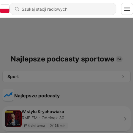
Najlepsze podcasty sportowe
24
Sport
Najlepsze podcasty
W stylu Krychowiaka
RMF FM - Odcinek 30
4 dni temu
138 min