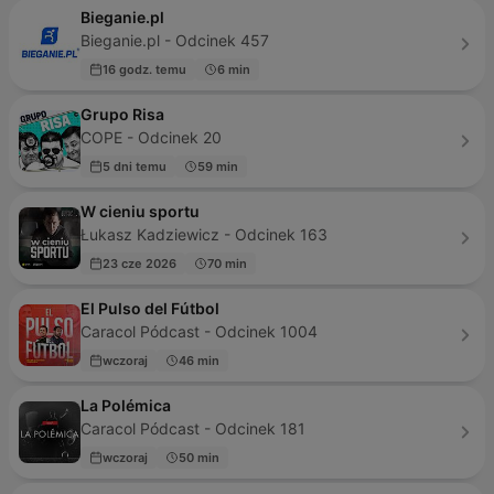
Bieganie.pl
Bieganie.pl - Odcinek 457
16 godz. temu
6 min
Grupo Risa
COPE - Odcinek 20
5 dni temu
59 min
W cieniu sportu
Łukasz Kadziewicz - Odcinek 163
23 cze 2026
70 min
El Pulso del Fútbol
Caracol Pódcast - Odcinek 1004
wczoraj
46 min
La Polémica
Caracol Pódcast - Odcinek 181
wczoraj
50 min