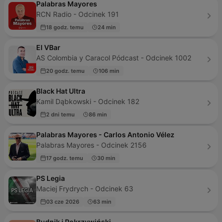
Palabras Mayores
RCN Radio - Odcinek 191
18 godz. temu
24 min
El VBar
AS Colombia y Caracol Pódcast - Odcinek 1002
20 godz. temu
106 min
Black Hat Ultra
Kamil Dąbkowski - Odcinek 182
2 dni temu
86 min
Palabras Mayores - Carlos Antonio Vélez
Palabras Mayores - Odcinek 2156
17 godz. temu
30 min
PS Legia
Maciej Frydrych - Odcinek 63
03 cze 2026
63 min
Budnik i Pokrzywiński