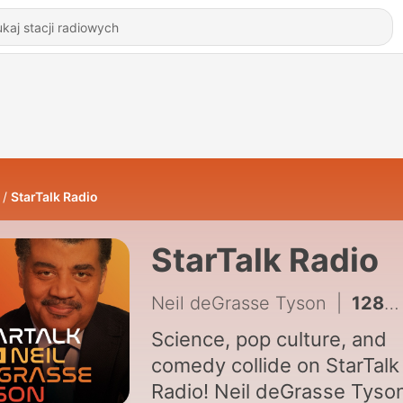
StarTalk Radio
StarTalk Radio
Neil deGrasse Tyson
|
1289 - Stars Ask Neil To Save The Universe
Science, pop culture, and
comedy collide on StarTalk
Radio! Neil deGrasse Tyso