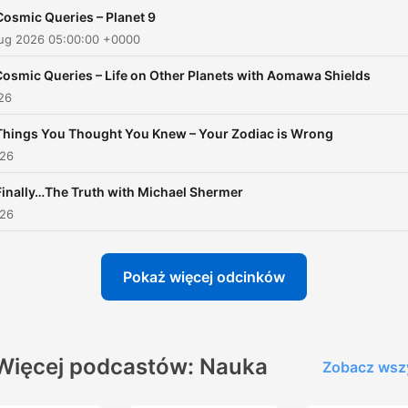
now on Apple Podcasts or
Cosmic Queries – Planet 9
visiting
Aug 2026 05:00:00 +0000
siriusxm.com/podcastsplus
Cosmic Queries – Life on Other Planets with Aomawa Shields
026
Things You Thought You Knew – Your Zodiac is Wrong
026
Finally…The Truth with Michael Shermer
026
Pokaż więcej odcinków
Więcej podcastów: Nauka
Zobacz wsz