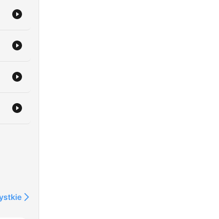
 by
.
ystkie