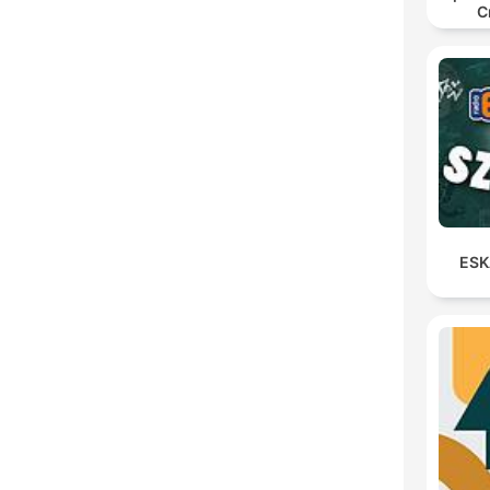
C
ESK