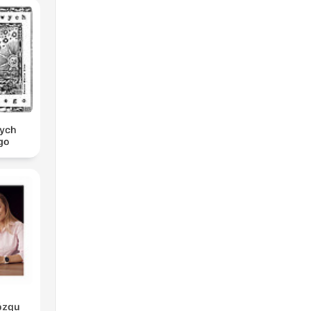
wych
go
ózgu