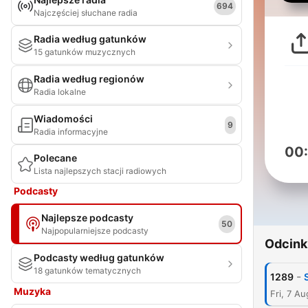
694
Najczęściej słuchane radia
Radia według gatunków
15 gatunków muzycznych
Radia według regionów
Radia lokalne
Wiadomości
9
Radia informacyjne
00
Polecane
Lista najlepszych stacji radiowych
Podcasty
Najlepsze podcasty
50
Najpopularniejsze podcasty
Odcink
Podcasty według gatunków
18 gatunków tematycznych
-
1289
Muzyka
Fri, 7 A