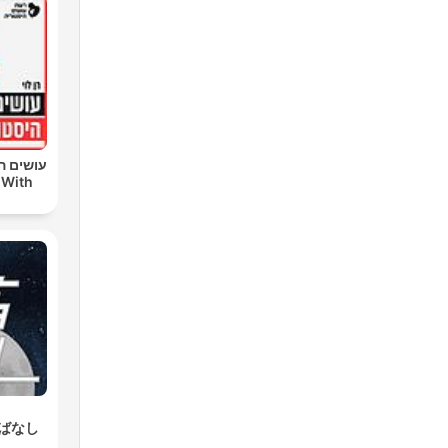
עושים הי
 With
ばなし