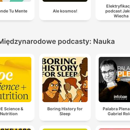
Elektryfikac
ende Tu Mente
Ale kosmos!
podcast Ja
Wiecha
Międzynarodowe podcasty: Nauka
E Science &
Boring History for
Palabra Plena
Nutrition
Sleep
Gabriel Ro