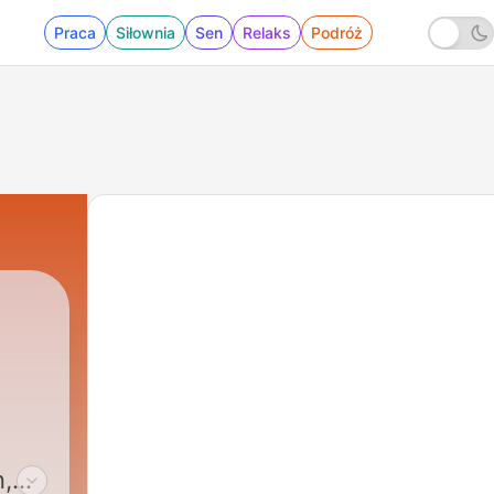
Praca
Siłownia
Sen
Relaks
Podróż
n,