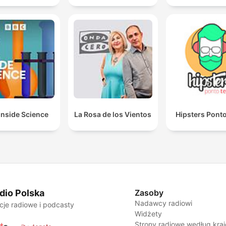
Inside Science
La Rosa de los Vientos
Hipsters Pont
dio Polska
Zasoby
Nadawcy radiowi
cje radiowe i podcasty
Widżety
Strony radiowe według kra