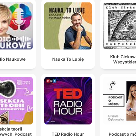
Klub Cieka
dio Naukowe
Nauka To Lubię
Wszystkie
ekcja teorii
owych. Podcast
TED Radio Hour
Podcast o m