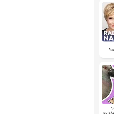
Ra
S
spisk