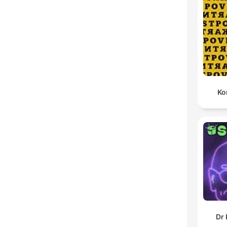
Ko
Dr 