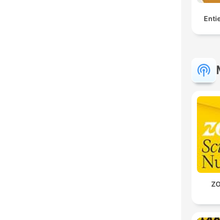
Enti
ZO