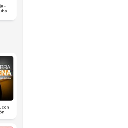
ja -
kuba
, con
lón