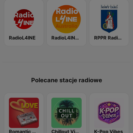
RadioL4INE
RadioL4INE Australia
RPPR Radio Podhale Polskie Radio
Polecane stacje radiowe
Romantic Vibes
Chillout Vibes
K-Pop Vibes