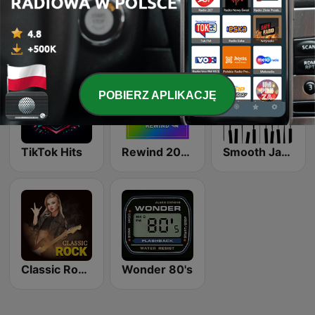
Country Vibes
Top 90's
Beam FM
POBIERZ APLIKACJĘ
TikTok Hits
Rewind 2000's
Smooth Jazz - Groov
Classic Rock Station
Wonder 80's