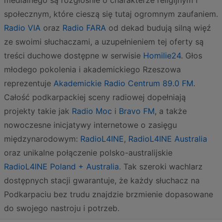
medialnego są rozgłośnie o charakterze religijnym i
społecznym, które cieszą się tutaj ogromnym zaufaniem.
Radio VIA
oraz
Radio FARA
od dekad budują silną więź
ze swoimi słuchaczami, a uzupełnieniem tej oferty są
treści duchowe dostępne w serwisie
Homilie24
. Głos
młodego pokolenia i akademickiego Rzeszowa
reprezentuje
Akademickie Radio Centrum 89.0 FM
.
Całość podkarpackiej sceny radiowej dopełniają
projekty takie jak
Radio Moc
i
Bravo FM
, a także
nowoczesne inicjatywy internetowe o zasięgu
międzynarodowym:
RadioL4INE
,
RadioL4INE Australia
oraz unikalne połączenie polsko-australijskie
RadioL4INE Poland + Australia
. Tak szeroki wachlarz
dostępnych stacji gwarantuje, że każdy słuchacz na
Podkarpaciu bez trudu znajdzie brzmienie dopasowane
do swojego nastroju i potrzeb.