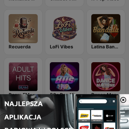
Recuerda
LoFi Vibes
Latina Bandida!
Beam FM - Adult Hits
80s Pop Vibes
Dance Machine