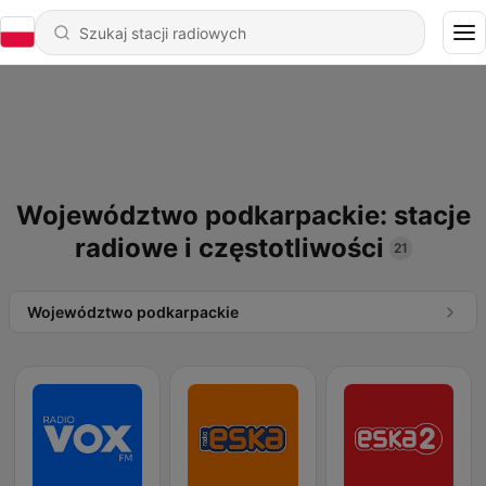
Województwo podkarpackie: stacje
radiowe i częstotliwości
21
Województwo podkarpackie