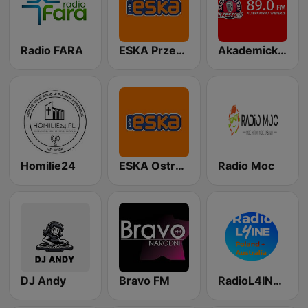
Radio FARA
ESKA Przemyśl
Akademickie Radio Centrum 89.0 FM
Homilie24
ESKA Ostrów-Kalisz
Radio Moc
DJ Andy
Bravo FM
RadioL4INE Poland + Australia