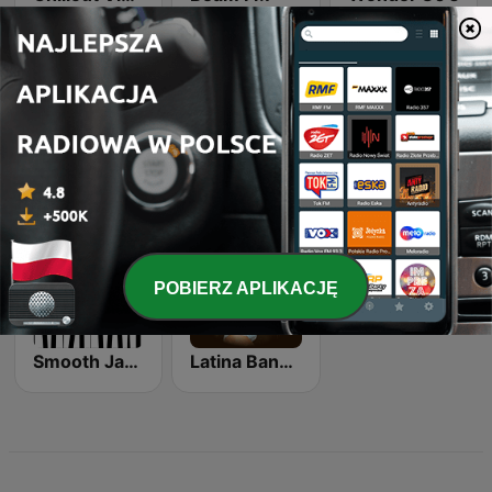
Rewind 2000's
Top 90's
Dance Machine
POBIERZ APLIKACJĘ
Smooth Jazz - Groov
Latina Bandida!