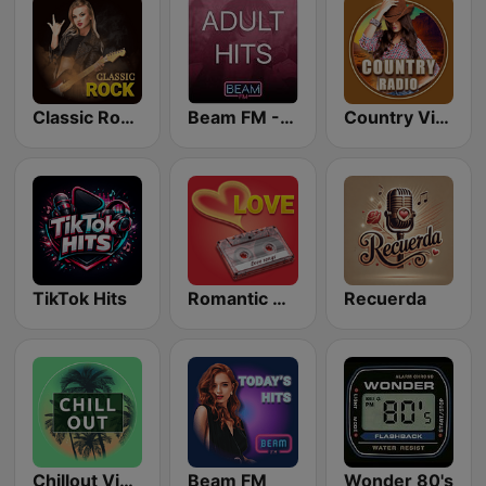
Classic Rock Station
Beam FM - Adult Hits
Country Vibes
TikTok Hits
Romantic Vibes
Recuerda
Chillout Vibes
Beam FM
Wonder 80's