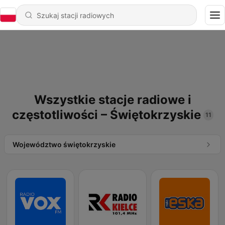
Wszystkie stacje radiowe i
częstotliwości – Świętokrzyskie
11
Województwo świętokrzyskie