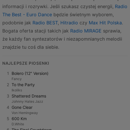
informacji i rozrywki. Jeśli szukasz czystej energii,
Radio
The Best - Euro Dance
będzie świetnym wyborem,
podobnie jak
Radio BEST
,
Hitradio
czy
Max Hit Polska
.
Bogata oferta stacji takich jak
Radio MIRAGE
sprawia,
że każdy fan syntezatorów i niezapomnianych melodii
znajdzie tu coś dla siebie.
NAJLEPSZE PIOSENKI
1
Bolero (12" Version)
Fancy
2
To the Party
Ikoliks
3
Shattered Dreams
Johnny Hates Jazz
4
Gone Clear
Von Hemingway
5
600 Km
D.White
6
The Final Countdown