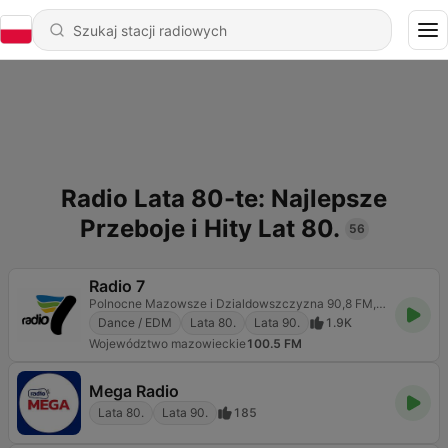
Radio Lata 80-te: Najlepsze
Przeboje i Hity Lat 80.
56
Radio 7
Polnocne Mazowsze i Dzialdowszczyzna 90,8 FM, 100,5 FM , 88,0 FM
Dance / EDM
Lata 80.
Lata 90.
1.9K
Województwo mazowieckie
100.5 FM
Mega Radio
Lata 80.
Lata 90.
185