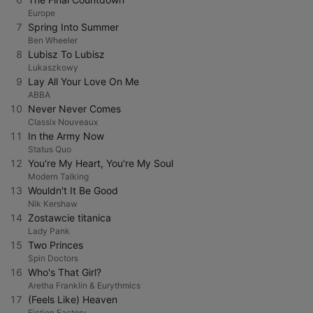
Europe
7
Spring Into Summer
Ben Wheeler
8
Lubisz To Lubisz
Lukaszkowy
9
Lay All Your Love On Me
ABBA
10
Never Never Comes
Classix Nouveaux
11
In the Army Now
Status Quo
12
You're My Heart, You're My Soul
Modern Talking
13
Wouldn't It Be Good
Nik Kershaw
14
Zostawcie titanica
Lady Pank
15
Two Princes
Spin Doctors
16
Who's That Girl?
Aretha Franklin & Eurythmics
17
(Feels Like) Heaven
Fiction Factory