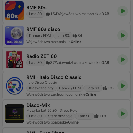
RMF 80s
Lata 80.
154
Województwo małopolskie
DAB
RMF 80s disco
Dance / EDM
Lata 80.
84
Województwo małopolskie
Online
Radio ZET 80
Lata 80.
87
Województwo mazowieckie
DAB
RMI - Italo Disco Classic
Italo Disco Classic
Klasyczne hity
Dance / EDM
Lata 80.
132
Województwo zachodniopomorskie
Online
Disco-Mix
Muzyka Lat 80,90 i Disco Polo
Lata 80.
Stare przeboje
Lata 90.
119
Województwo pomorskie
Online