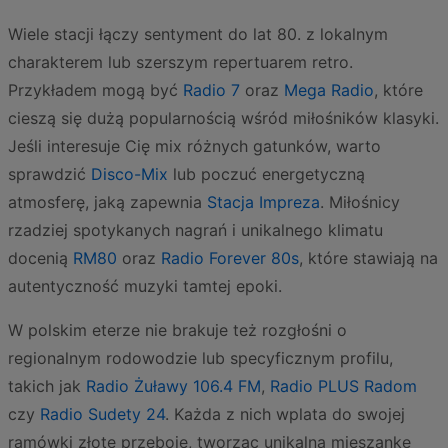
Wiele stacji łączy sentyment do lat 80. z lokalnym
charakterem lub szerszym repertuarem retro.
Przykładem mogą być
Radio 7
oraz
Mega Radio
, które
cieszą się dużą popularnością wśród miłośników klasyki.
Jeśli interesuje Cię mix różnych gatunków, warto
sprawdzić
Disco-Mix
lub poczuć energetyczną
atmosferę, jaką zapewnia
Stacja Impreza
. Miłośnicy
rzadziej spotykanych nagrań i unikalnego klimatu
docenią
RM80
oraz
Radio Forever 80s
, które stawiają na
autentyczność muzyki tamtej epoki.
W polskim eterze nie brakuje też rozgłośni o
regionalnym rodowodzie lub specyficznym profilu,
takich jak
Radio Żuławy 106.4 FM
,
Radio PLUS Radom
czy
Radio Sudety 24
. Każda z nich wplata do swojej
ramówki złote przeboje, tworząc unikalną mieszankę