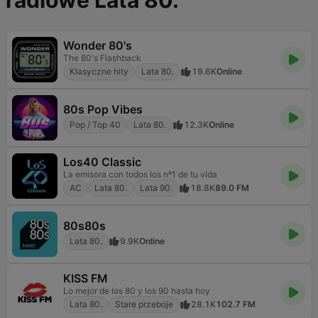
radiowe Lata 80.
Wonder 80's
The 80's Flashback
Klasyczne hity
Lata 80.
19.6K
Online
80s Pop Vibes
Pop / Top 40
Lata 80.
12.3K
Online
Los40 Classic
La emisora con todos los nº1 de tu vida
AC
Lata 80.
Lata 90.
18.8K
89.0 FM
80s80s
Lata 80.
9.9K
Online
KISS FM
Lo mejor de los 80 y los 90 hasta hoy
Lata 80.
Stare przeboje
28.1K
102.7 FM