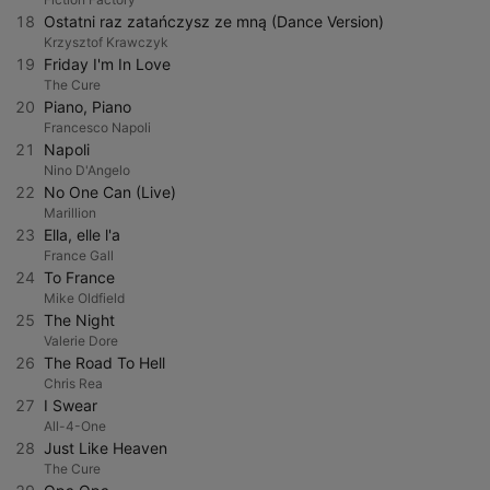
18
Ostatni raz zatańczysz ze mną (Dance Version)
Krzysztof Krawczyk
19
Friday I'm In Love
The Cure
20
Piano, Piano
Francesco Napoli
21
Napoli
Nino D'Angelo
22
No One Can (Live)
Marillion
23
Ella, elle l'a
France Gall
24
To France
Mike Oldfield
25
The Night
Valerie Dore
26
The Road To Hell
Chris Rea
27
I Swear
All-4-One
28
Just Like Heaven
The Cure