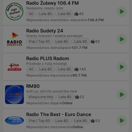
Radio Żuławy 106.4 FM
Nadajemy miastu rytm
AC
Lata 80.
Lata 90.
45
Województwo warmińsko-mazurskie
106.4 FM
Radio Sudety 24
Gramy nowości i wielkie przeboje!
Pop / Top 40
Lata 80.
Lata 90.
92
Województwo dolnośląskie
101.7 FM
Radio PLUS Radom
Przeboje z nutą nostalgii
AC
Lata 80.
Lata 90.
145
Województwo mazowieckie
90.7 FM
RM80
with us, old hits sound like new
Klasyczne hity
Lata 80.
52
Województwo śląskie
Online
Radio The Best - Euro Dance
Pop / Top 40
Lata 80.
Lata 90.
53
Województwo mazowieckie
Online