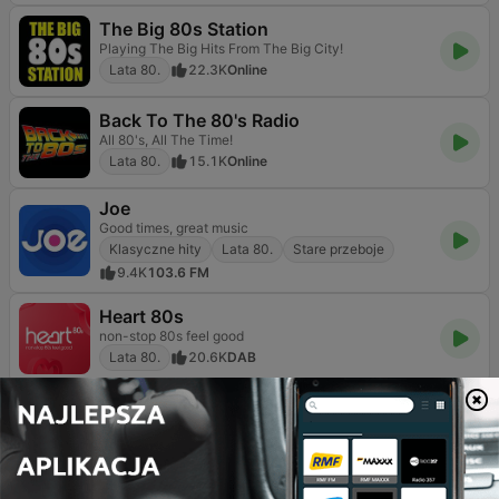
The Big 80s Station
Playing The Big Hits From The Big City!
Lata 80.
22.3K
Online
Back To The 80's Radio
All 80's, All The Time!
Lata 80.
15.1K
Online
Joe
Good times, great music
Klasyczne hity
Lata 80.
Stare przeboje
9.4K
103.6 FM
Heart 80s
non-stop 80s feel good
Lata 80.
20.6K
DAB
Soft Rock Radio
The Lighter Side of Classic Rock and More!
Klasyczny rock
Lata 80.
Stare przeboje
15.3K
Online