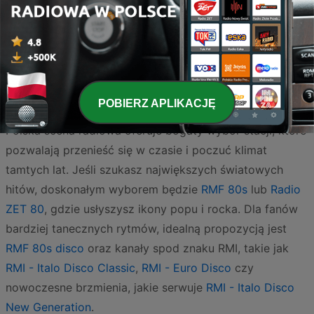
Lata 80. to dekada, która na zawsze zmieniła oblicze
muzyki rozrywkowej, a polscy słuchacze wciąż z
POBIERZ APLIKACJĘ
ogromnym sentymentem wracają do tamtych brzmień.
Polska scena radiowa oferuje bogaty wybór stacji, które
pozwalają przenieść się w czasie i poczuć klimat
tamtych lat. Jeśli szukasz największych światowych
hitów, doskonałym wyborem będzie
RMF 80s
lub
Radio
ZET 80
, gdzie usłyszysz ikony popu i rocka. Dla fanów
bardziej tanecznych rytmów, idealną propozycją jest
RMF 80s disco
oraz kanały spod znaku RMI, takie jak
RMI - Italo Disco Classic
,
RMI - Euro Disco
czy
nowoczesne brzmienia, jakie serwuje
RMI - Italo Disco
New Generation
.