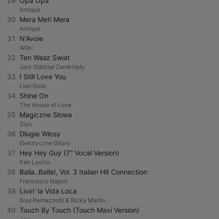
29
Opa Opa
Antique
30
Mera Meti Mera
Antique
31
N'Avoie
Wilki
32
Ten Wasz Swiat
Jary Oddział Zamknięty
33
I Still Love You
Lian Ross
34
Shine On
The House of Love
35
Magiczne Słowa
Ziyo
36
Długie Włosy
Elektryczne Gitary
37
Hey Hey Guy (7" Vocal Version)
Ken Laszlo
38
Balla..Balla!, Vol. 3 Italian Hit Connection
Francesco Napoli
39
Livin' la Vida Loca
Eros Ramazzotti & Ricky Martin
40
Touch By Touch (Touch Maxi Version)