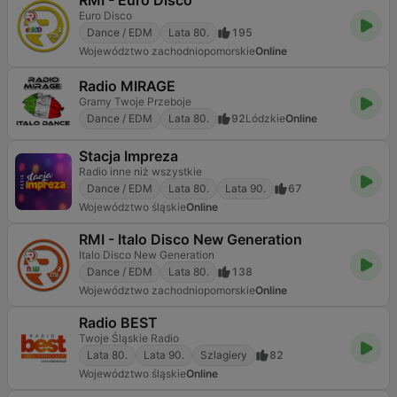
RMI - Euro Disco
Euro Disco
Dance / EDM
Lata 80.
195
Województwo zachodniopomorskie
Online
Radio MIRAGE
Gramy Twoje Przeboje
Dance / EDM
Lata 80.
92
Lódzkie
Online
Stacja Impreza
Radio inne niż wszystkie
Dance / EDM
Lata 80.
Lata 90.
67
Województwo śląskie
Online
RMI - Italo Disco New Generation
Italo Disco New Generation
Dance / EDM
Lata 80.
138
Województwo zachodniopomorskie
Online
Radio BEST
Twoje Śląskie Radio
Lata 80.
Lata 90.
Szlagiery
82
Województwo śląskie
Online