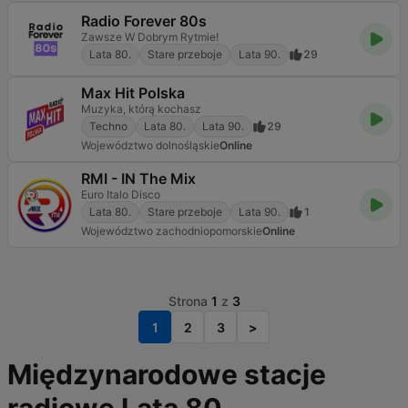
Radio Forever 80s
Zawsze W Dobrym Rytmie!
Lata 80.
Stare przeboje
Lata 90.
29
Max Hit Polska
Muzyka, którą kochasz
Techno
Lata 80.
Lata 90.
29
Województwo dolnośląskie
Online
RMI - IN The Mix
Euro Italo Disco
Lata 80.
Stare przeboje
Lata 90.
1
Województwo zachodniopomorskie
Online
Strona
1
z
3
1
2
3
>
Międzynarodowe stacje