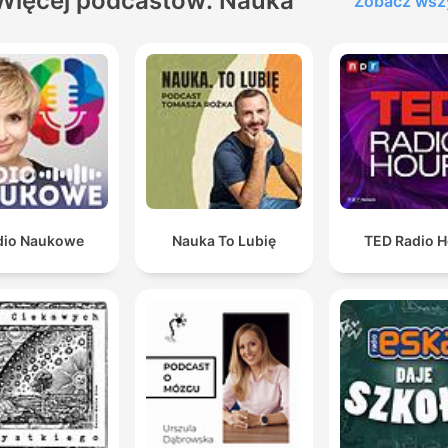
Więcej podcastów: Nauka
Zobacz wsz
dio Naukowe
Nauka To Lubię
TED Radio H