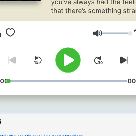
you’ve always had the feel
that there’s something str
about reality. There is. Join
Robert Lamb and Joe
Głośność
McCormick as they exami
neurological quandaries,
cosmic mysteries, evolutio
marvels and our transhum
future.
:00
00
i