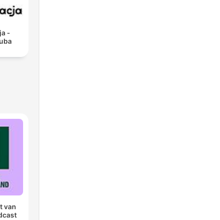
ja -
kuba
t van
dcast