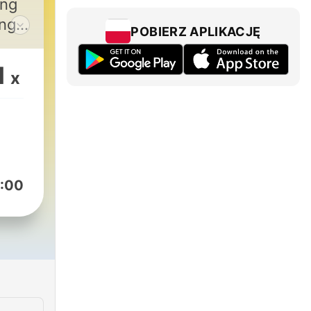
ing
ange
POBIERZ APLIKACJĘ
1
x
ne
nary
an
:00