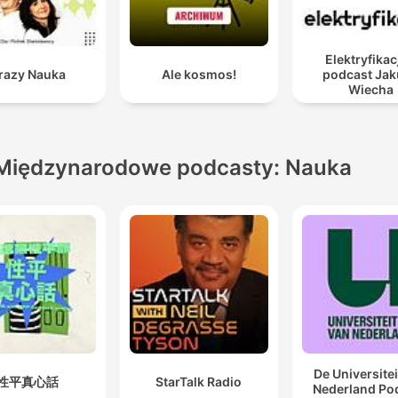
Elektryfikac
razy Nauka
Ale kosmos!
podcast Ja
Wiecha
Międzynarodowe podcasty: Nauka
De Universitei
性平真心話
StarTalk Radio
Nederland Po