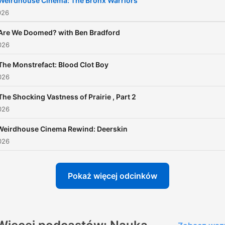
Weirdhouse Cinema: The Bronx Warriors
026
Are We Doomed? with Ben Bradford
026
The Monstrefact: Blood Clot Boy
026
The Shocking Vastness of Prairie , Part 2
026
Weirdhouse Cinema Rewind: Deerskin
026
Pokaż więcej odcinków