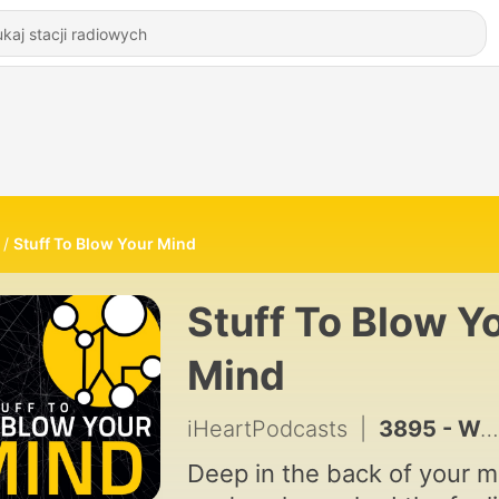
Stuff To Blow Your Mind
Stuff To Blow Y
Mind
iHeartPodcasts
|
3895 - Weirdhouse Cinema: The Bronx Warriors
Deep in the back of your m