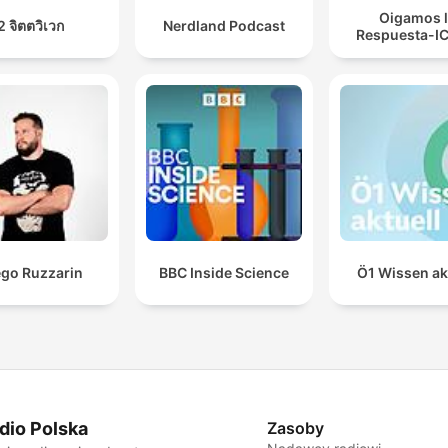
Oigamos 
2 จิตตวิเวก
Nerdland Podcast
Respuesta-I
ego Ruzzarin
BBC Inside Science
Ö1 Wissen ak
dio Polska
Zasoby