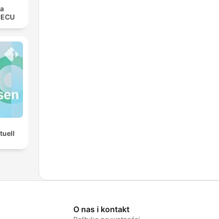
la
CECU
tuell
O nas i kontakt