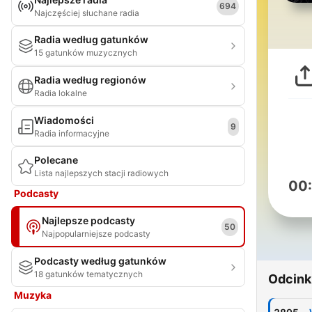
694
Najczęściej słuchane radia
Radia według gatunków
15 gatunków muzycznych
Radia według regionów
Radia lokalne
Wiadomości
9
Radia informacyjne
Polecane
Lista najlepszych stacji radiowych
00
Podcasty
Najlepsze podcasty
50
Najpopularniejsze podcasty
Podcasty według gatunków
18 gatunków tematycznych
Odcink
Muzyka