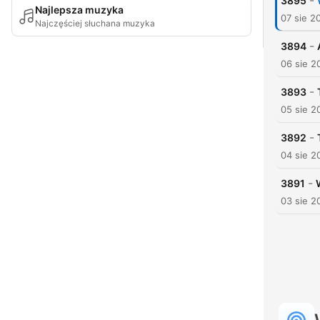
-
3895
Najlepsza muzyka
07 sie 2
Najczęściej słuchana muzyka
-
3894
06 sie 2
-
3893
05 sie 2
-
3892
04 sie 2
-
3891
03 sie 2