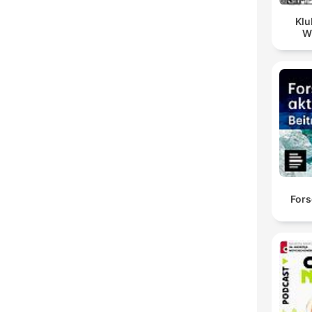
Klu
W
Fors