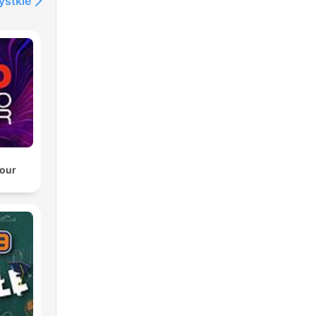
ystkie
our