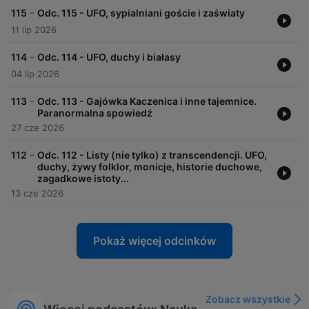
-
115
Odc. 115 - UFO, sypialniani goście i zaświaty
11 lip 2026
-
114
Odc. 114 - UFO, duchy i białasy
04 lip 2026
-
113
Odc. 113 - Gajówka Kaczenica i inne tajemnice.
Paranormalna spowiedź
27 cze 2026
-
112
Odc. 112 - Listy (nie tylko) z transcendencji. UFO,
duchy, żywy folklor, monicje, historie duchowe,
zagadkowe istoty...
13 cze 2026
Pokaż więcej odcinków
Zobacz wszystkie