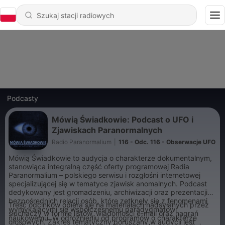
Podcasty
Mówią Świadkowie: Podcast o UFO i
Zjawiskach Paranormalnych
Radio Paranormalium
|
116 - Odc. 116 - Obserwacje UFO
Mówią Świadkowie to audycja o charakterze dokumentalnym,
stanowiąca integralną część oferty programowej Radia
Paranormalium – polskiego serwisu i rozgłośni internetowej
specjalizującej się w tematyce zjawisk anomalnych. Podcast
dedykowany jest gromadzeniu, archiwizacji oraz prezentacji
bezpośrednich relacji osób, które zetknęły się z fenomenami
Treść odcinków opiera się na materiałach nadsyłanych przez
wymykającymi się współczesnemu paradygmatowi
słuchaczy w formie listów, wiadomości e-mail oraz nagrań
naukowemu. W odróżnieniu od programów o charakterze
głosowych. Zakres tematyczny poruszany w audycji jest