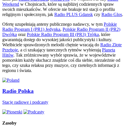
Weekend
w Chojnicach, które są najbliżej codziennych spraw
swoich mieszkańców. W ofercie nie brakuje też stacji o profilu
religijnym i społecznym, jak
Radio PLUS Gdansk
czy
Radio Glos
.
Ofertę uzupełniają anteny publicznego nadawcy, w tym
Polskie
Radio Program I (PR1) Jedynka
,
Polskie Radio Program II (PR2)
Dwójka
oraz
Polskie Radio Program III (PR3) Trójka
, które
gwarantują dostęp do wysokiej jakości publicystyki i kultury.
Wielbiciele sprawdzonych melodii chętnie wracają do
Radio Złote
Przeboje
, a ci szukający tanecznych rytmów wybierają
Planeta
Hitów
. Tak zróżnicowany wybór sprawia, że w województwie
pomorskim każdy słuchacz znajdzie coś dla siebie, niezależnie od
tego, czy szuka relaksu przy muzyce, czy rzetelnych informacji z
regionu i świata.
Radio Polska
Stacje radiowe i podcasty
Zasoby