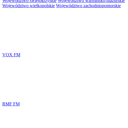
Województwo świętokrzyskie
Województwo warmińsko-mazurskie
Województwo wielkopolskie
Województwo zachodniopomorskie
VOX FM
RMF FM