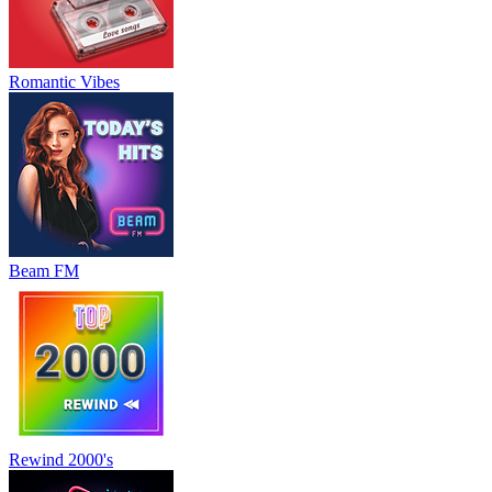
Romantic Vibes
Beam FM
Rewind 2000's