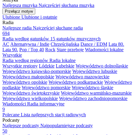
Najlepsza muzyka
Najczęściej słuchana muzyka
Przełącz motyw
Ulubione
Ulubione i ostatnie
Radia
Najlepsze radia
Najczęściej słuchane radia
694
Radia według gatunków
15 gatunków muzycznych
AC
Alternatywna / Indie
Chrześcijańska
Dance / EDM
Lata 80.
Lata 90.
Pop / Top 40
Rock
Stare przeboje
Wiadomości lokalne
Wszystkie
Radia według regionów
Radia lokalne
Wszystkie regiony
Lódzkie
Lubelskie
Województwo dolnośląskie
Województwo kujawsko-pomorskie
Województwo lubuskie
Województwo małopolskie
Województwo mazowieckie
Województwo opolskie
Województwo podkarpackie
Województwo
podlaskie
Województwo pomorskie
Województwo śląskie
Województwo świętokrzyskie
Województwo warmińsko-mazurskie
Województwo wielkopolskie
Województwo zachodniopomorskie
Wiadomości
Radia informacyjne
9
Polecane
Lista najlepszych stacji radiowych
Podcasty
Najlepsze podcasty
Najpopularniejsze podcasty
50