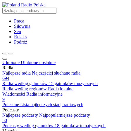
Radio Polska
Praca
Siłownia
Sen
Relaks
Podróż
Ulubione
Ulubione i ostatnie
Radia
Najlepsze radia
Najczęściej słuchane radia
694
Radia według gatunków
15 gatunków muzycznych
Radia według regionów
Radia lokalne
Wiadomości
Radia informacyjne
9
Polecane
Lista najlepszych stacji radiowych
Podcasty
Najlepsze podcasty
Najpopularniejsze podcasty
50
Podcasty według gatunków
18 gatunków tematycznych
Muzyka