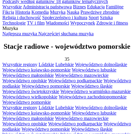
Podcasty według gatunków
18 gatunków tematycznych
Wszystkie
Administracja państwowa
Biznes
Edukacja
Familijne
Fikcja
Historia
Komedia
Muzyka
Nauka
Prawdziwe zbrodnie
Religia i duchowość
Społeczeństwo i kultura
Sport
Sztuka
Technologie
TV i film
Wiadomości
Wypoczynek
Zdrowie i fitness
Muzyka
Najlepsza muzyka
Najczęściej słuchana muzyka
Stacje radiowe - województwo pomorskie
35
Wszystkie regiony
Lódzkie
Lubelskie
Województwo dolnośląskie
Województwo kujawsko-pomorskie
Województwo lubuskie
Województwo małopolskie
Województwo mazowieckie
Województwo opolskie
Województwo podkarpackie
Województwo
podlaskie
Województwo pomorskie
Województwo śląskie
Województwo świętokrzyskie
Województwo warmińsko-mazurskie
Województwo wielkopolskie
Województwo zachodniopomorskie
Województwo pomorskie
Wszystkie regiony
Lódzkie
Lubelskie
Województwo dolnośląskie
Województwo kujawsko-pomorskie
Województwo lubuskie
Województwo małopolskie
Województwo mazowieckie
Województwo opolskie
Województwo podkarpackie
Województwo
podlaskie
Województwo pomorskie
Województwo śląskie