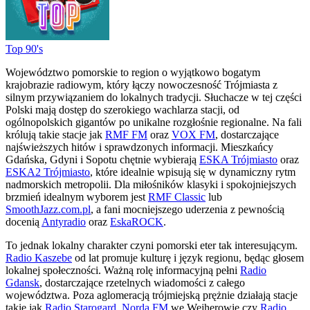
Top 90's
Województwo pomorskie to region o wyjątkowo bogatym
krajobrazie radiowym, który łączy nowoczesność Trójmiasta z
silnym przywiązaniem do lokalnych tradycji. Słuchacze w tej części
Polski mają dostęp do szerokiego wachlarza stacji, od
ogólnopolskich gigantów po unikalne rozgłośnie regionalne. Na fali
królują takie stacje jak
RMF FM
oraz
VOX FM
, dostarczające
najświeższych hitów i sprawdzonych informacji. Mieszkańcy
Gdańska, Gdyni i Sopotu chętnie wybierają
ESKA Trójmiasto
oraz
ESKA2 Trójmiasto
, które idealnie wpisują się w dynamiczny rytm
nadmorskich metropolii. Dla miłośników klasyki i spokojniejszych
brzmień idealnym wyborem jest
RMF Classic
lub
SmoothJazz.com.pl
, a fani mocniejszego uderzenia z pewnością
docenią
Antyradio
oraz
EskaROCK
.
To jednak lokalny charakter czyni pomorski eter tak interesującym.
Radio Kaszebe
od lat promuje kulturę i język regionu, będąc głosem
lokalnej społeczności. Ważną rolę informacyjną pełni
Radio
Gdansk
, dostarczające rzetelnych wiadomości z całego
województwa. Poza aglomeracją trójmiejską prężnie działają stacje
takie jak
Radio Starogard
,
Norda FM
we Wejherowie czy
Radio