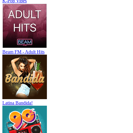
K-Pop Vibes
Beam FM - Adult Hits
Latina Bandida!