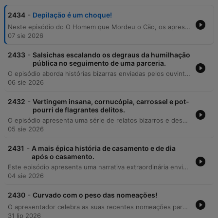
-
2434
Depilação é um choque!
Neste episódio do O Homem que Mordeu o Cão, os apresentadores partilham relatos hilariantes e desastrosos sobre experiências de depilação caseira. A primeira história detalha a tentativa de um ouvinte de poupar 15 euros ao utilizar cera de micro-ondas, resultando em queimaduras faciais e na destruição de uma peça de roupa nova pouco antes do seu casamento. A segunda narrativa explora um incidente de depilação com máquina numa zona de natureza, onde uma nuvem de pelos cortados acabou por voar para a varanda de um desconhecido. O episódio serve como um aviso cómico sobre os perigos de tentar realizar procedimentos estéticos sem o auxílio de profissionais credenciados.
07 sie 2026
-
2433
Salsichas escalando os degraus da humilhação
pública no seguimento de uma parceria.
O episódio aborda histórias bizarras enviadas pelos ouvintes sobre situações de flagrante e humilhação pública. O conteúdo explora relatos de comportamentos estranhos no ambiente de trabalho, como o consumo de água de conserva de salsicha, e incidentes físicos envolvendo escadas rolantes e objetos pessoais. Além disso, o programa discute a frustração com chamadas de telemarketing invasivas, apresentando um relato detalhado de uma interação tensa entre um ouvinte e um operador de vendas que culminou no encerramento abrupto da chamada.
06 sie 2026
-
2432
Vertingem insana, cornucópia, carrossel e pot-
pourri de flagrantes delitos.
O episódio apresenta uma série de relatos bizarros e desconfortáveis extraídos do Reddit sobre flagrantes de comportamentos inusitados. Os apresentadores exploram histórias que variam desde hábitos alimentares repulsivos, como comer bananas ou burritos de forma animalesca, até situações de exposição pública em casas de banho e um incidente extremo envolvendo um cinzeiro num terraço em Denver. O tom alterna entre o humor escatológico e o choque diante de comportamentos sociais bizarros.
05 sie 2026
-
2431
A mais épica história de casamento e de dia
após o casamento.
Este episódio apresenta uma narrativa extraordinária enviada por um ouvinte da comunidade Reddit HQMC, detalhando uma sucessão de eventos caóticos que ocorreram durante e logo após o seu casamento. A história começa com os preparativos tensos sob a supervisão de um padre rigoroso e envolve um transporte em carro clássico dos anos 30 sob chuva, mas atinge o ápice com a revelação inesperada de uma gravidez oculta da cunhada. A narrativa percorre desde o stress do dia da cerimónia até ao drama do nascimento de um bebé em casa de uma amiga, tudo num intervalo de apenas dois dias. O relato explora temas como a negação, as surpresas familiares e a capacidade de lidar com imprevistos que transformam um evento planeado numa experiência absolutamente imprevisível.
04 sie 2026
-
2430
Curvado com o peso das nomeações!
O apresentador celebra as suas recentes nomeações para os Globos de Ouro, partilhando as suas ansiedades em relação à cerimónia, especialmente no que toca à sua mobilidade física após um AVC e ao receio de silêncios desconfortáveis durante a subida ao palco. O episódio aborda também o impacto emocional do apoio recebido pelo público e menciona uma entrevista futura na SIC. A segunda parte do episódio é dedicada a uma história enviada por uma ouvinte sobre um incidente embaraçoso num consultório médico, causado por um acessório de pescoço que ficou preso ao cinto. O diálogo entre os apresentadores explora situações quotidianas de desastres domésticos e pequenos imprevistos que geram momentos de comédia.
31 lip 2026