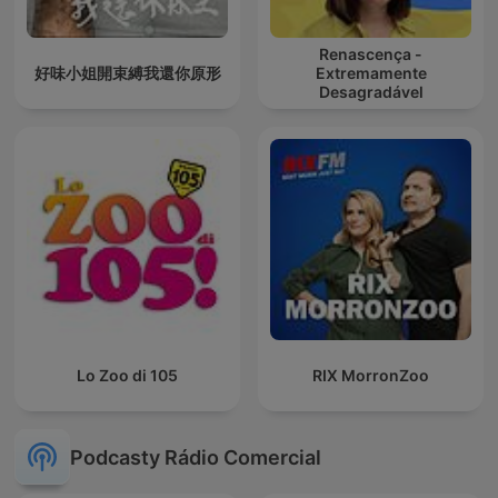
Renascença -
好味小姐開束縛我還你原形
Extremamente
Desagradável
Lo Zoo di 105
RIX MorronZoo
Podcasty Rádio Comercial