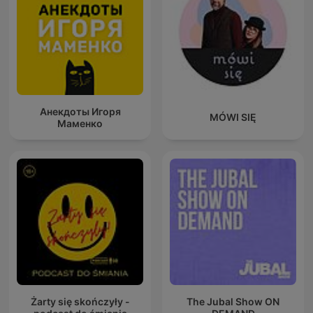
Анекдоты Игоря
MÓWI SIĘ
Маменко
Żarty się skończyły -
The Jubal Show ON