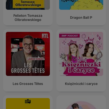
Felieton Tomasza
Dragon Ball P
Olbratowskiego
Les Grosses Têtes
Księżniczki i caryce