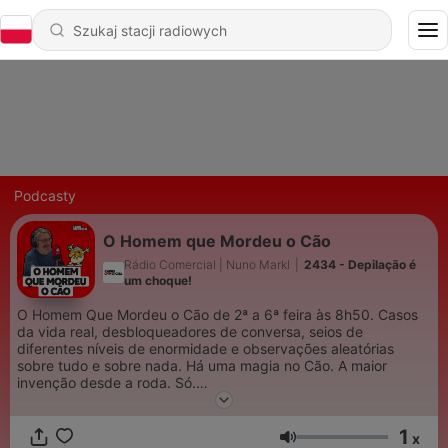
Podcasty
O Homem que Mordeu o Cão
Rádio Comercial | Nuno Markl
|
2434 - Depilação é
um choque!
O Homem Que Mordeu o Cão de 2ª a 6ª feira às 8h50. Casos
da vida real, desbloqueadores de conversa, seios de
diferentes níveis de enormidade e observações aleatórias
sobre tudo e sobre nada. Há uma magia no Cão. A maior
invenção desde a roda. Só.
Um podcast Rádio Comercial.
1
x
Głośność