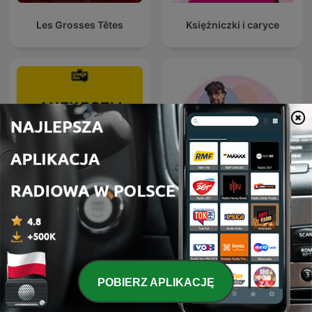
Les Grosses Têtes
Księżniczki i caryce
Анекдоты Игоря
MÓWI SIĘ
Маменко
POBIERZ APLIKACJĘ