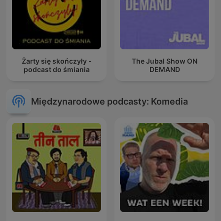
Żarty się skończyły -
The Jubal Show ON
podcast do śmiania
DEMAND
Międzynarodowe podcasty: Komedia