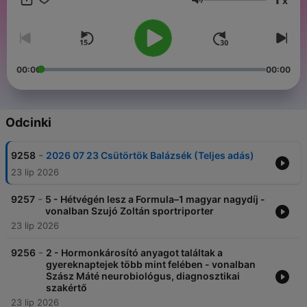
x
Głośność
00:00
00:00
Odcinki
-
9258
2026 07 23 Csütörtök Balázsék (Teljes adás)
23 lip 2026
-
9257
5 - Hétvégén lesz a Formula–1 magyar nagydíj -
vonalban Szujó Zoltán sportriporter
23 lip 2026
-
9256
2 - Hormonkárosító anyagot találtak a
gyereknaptejek több mint felében - vonalban
Szász Máté neurobiológus, diagnosztikai
szakértő
23 lip 2026