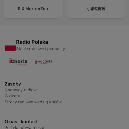
RIX MorronZoo
小潘&寶拉
Radio Polska
Stacje radiowe i podcasty
Zasoby
Nadawcy radiowi
Widżety
Strony radiowe według krajów
O nas i kontakt
Polityka prywatności