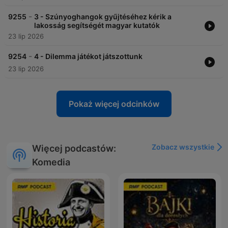
-
9255
3 - Szúnyoghangok gyűjtéséhez kérik a
lakosság segítségét magyar kutatók
23 lip 2026
-
9254
4 - Dilemma játékot játszottunk
23 lip 2026
Pokaż więcej odcinków
Zobacz wszystkie
Więcej podcastów:
Komedia