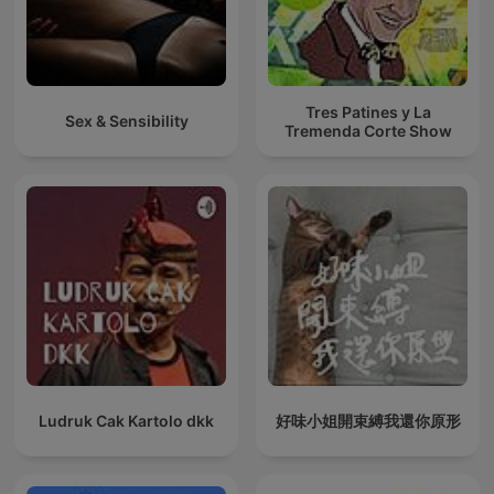
Tres Patines y La
Sex & Sensibility
Tremenda Corte Show
Ludruk Cak Kartolo dkk
好味小姐開束縛我還你原形