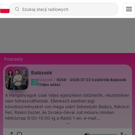
Podcasty
Balázsék
Balázsék
|
9258 - 2026 07 23 Csütörtök Balázsék
(Teljes adás)
A Hanganyagok csak teljes egészében idézhetők, részleteiben
nem felhasználhatóak. Ellenkező esetben jogi
következményeket von maga után! Sebestyén Balázs, Rákóczi
Feri, Ráskó Eszter, és Svraka-Gévai Juli műsora minden
hétköznap 6:00-10:00-ig a Rádió 1-en. e-mail:
balazsek@radio1.hu SMS/tel./Viber:+36203111111
1