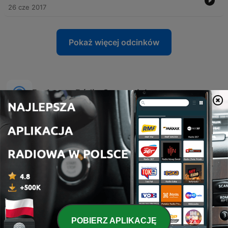
26 cze 2017
Pokaż więcej odcinków
Podcasty Rádio Comercial
O Homem que Mordeu o
POBIERZ APLIKACJĘ
Mixórdia de Temáticas
Cão