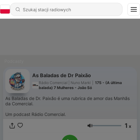
Podcasty
As Baladas de Dr Paixão
Rádio Comercial | Nuno Markl
|
175 - (A última
balada) 7 Mulheres - João Só
As Baladas de Dr. Paixão é uma rubrica de amor das Manhãs
da Comercial.
Um podcast Rádio Comercial.
1
x
Głośność