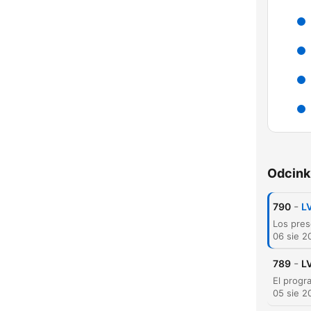
Odcink
-
790
L
06 sie 2
-
789
L
05 sie 2