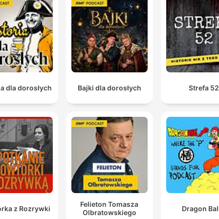
recomendación extrema y cómica sobre la limpieza del condu
auditivo.
Y ese año es el 536.
01:04:58 · Se identifica el año específico que los historiadores
consideran el peor de la humanidad.
ia dla dorosłych
Bajki dla dorosłych
Strefa 5
En la obra suele haber agua por todos lados. Y las
conexiones eléctricas son provisorias, precarias, muy
común. Encontrar cables pelados, pisando charcos o
máquinas, usted fulmina.
01:14:51 · El locutor describe el alto riesgo de electrocución
debido a las condiciones precarias en los sitios de obra.
Caerse o pisar mal adentro de un molde con cement
es muy peligroso. El material es pesado Te chupa las
Felieton Tomasza
piernas.
rka z Rozrywki
Dragon Bal
Olbratowskiego