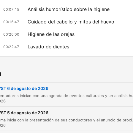
Análisis humorístico sobre la higiene
00:07:15
Cuidado del cabello y mitos del huevo
00:16:47
Higiene de las orejas
00:20:00
Lavado de dientes
00:22:47
Corte y limpieza de uñas
00:24:15
Higiene del ombligo
00:28:59
i
Aseo de manos y nudillos
00:31:22
VST 6 de agosto de 2026
Lavado de pies y cuidado del calzado
00:35:07
026
Higiene de anteojos y objetos
00:42:16
VST 5 de agosto de 2026
El programa inicia con la presentación de sus conductores y el anuncio de próximos eventos culturales en La Trastienda, el Teatro Helios y el Antel Arena. A través de un tono humorístico, se explora el desafío que representa para los habitantes de la ciudad partici
Uso y secado de la toalla
00:43:06
026