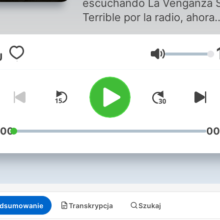
escuchando La Venganza 
Terrible por la radio, ahora
también podrá quedarse
dormido escuchándolo a
Głośność
cualquier hora en formato
podcast. En
lavenganzaseraterrible.co
puede encontrar los episod
etc.
:00
00
dsumowanie
Transkrypcja
Szukaj