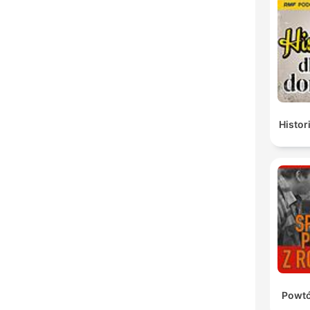
Histor
Powtó