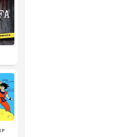
cto
2
o
l P