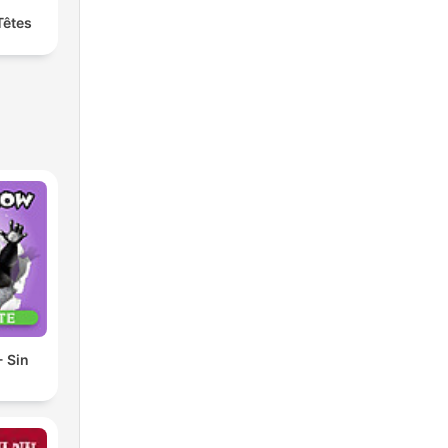
Têtes
 Sin