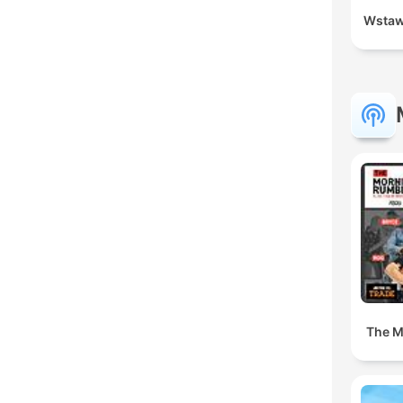
Wstaw
The M