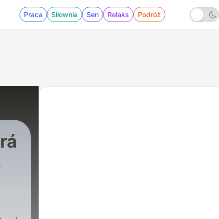
Praca
Siłownia
Sen
Relaks
Podróż
rá
)