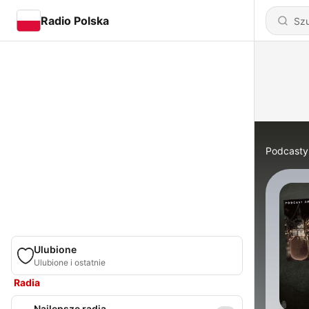
Radio Polska
Podcasty
Ulubione
Ulubione i ostatnie
Radia
Najlepsze radia