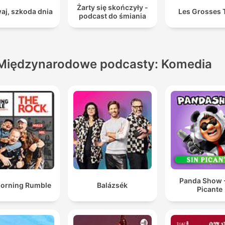
Żarty się skończyły -
aj, szkoda dnia
Les Grosses 
podcast do śmiania
Międzynarodowe podcasty: Komedia
Panda Show -
orning Rumble
Balázsék
Picante