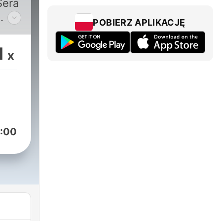
Será
POBIERZ APLIKACJĘ
1
x
m
ios,
:00