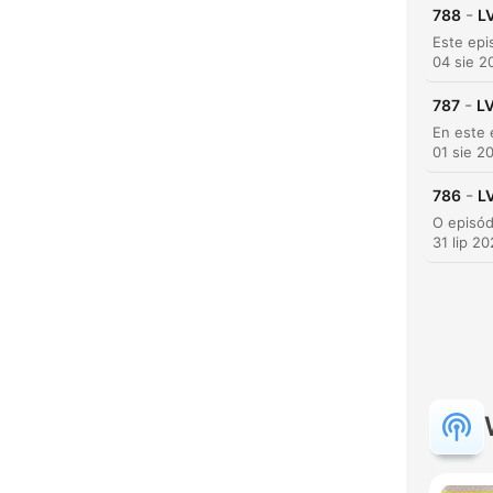
-
788
L
04 sie 2
-
787
LV
01 sie 2
-
786
LV
K
Najw
31 lip 2