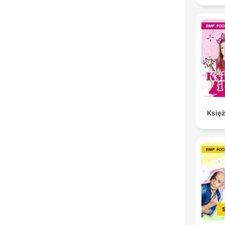
Księż