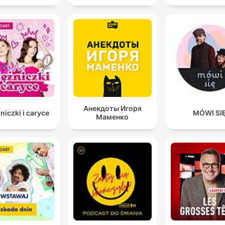
01:22:46 · Se relata el riesgo físico y la dificultad de movimien
al quedar atrapado en cemento fresco.
Анекдоты Игоря
niczki i caryce
MÓWI SI
Маменко