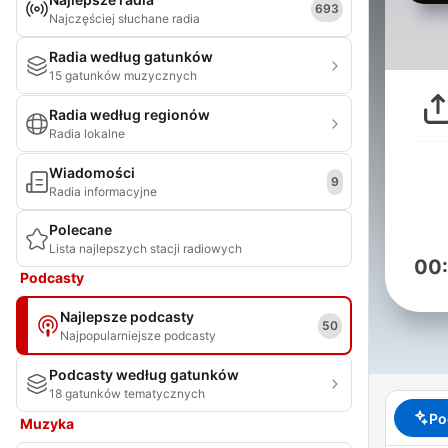
693
Najczęściej słuchane radia
Radia według gatunków
15 gatunków muzycznych
Radia według regionów
Radia lokalne
Wiadomości
9
Radia informacyjne
Polecane
Lista najlepszych stacji radiowych
00
Podcasty
Najlepsze podcasty
50
Najpopularniejsze podcasty
Podcasty według gatunków
18 gatunków tematycznych
Po
Muzyka