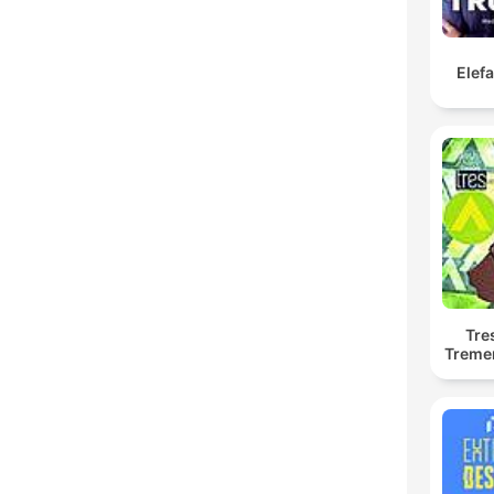
Elef
Tre
Treme