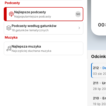
Podcasty
Najlepsze podcasty
50
Najpopularniejsze podcasty
00
Podcasty według gatunków
18 gatunków tematycznych
Muzyka
Najlepsza muzyka
Najczęściej słuchana muzyka
Odcink
-
212
De
03 sie 2
-
211
Ur
28 lip 2
-
210
Em
19 lip 2