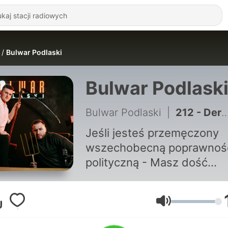
Bulwar Podlaski
Bulwar Podlask
Bulwar Podlaski
|
212 - Derpieński Bieduje Doda Żelkuje
Jeśli jesteś przemęczony
wszechobecną poprawnoś
polityczną - Masz dość
mnożących się jak pałeczki
Coli samozwańczych
ekspertów - nie możesz ju
Głośność
patrzeć na polską scenę