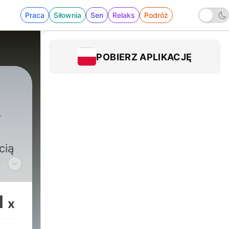
Praca
Siłownia
Sen
Relaks
Podróż
POBIERZ APLIKACJĘ
i
cią
 E.
1
x
ż