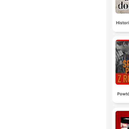
Histor
Powtó