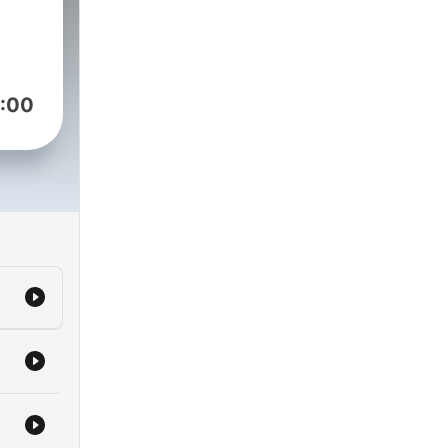
uchu
owa
zie
:00
ko,
czo
o te
eć,