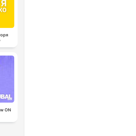
горя
о
ow ON
D