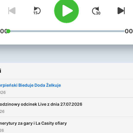
polityczną i dostajesz odr
wymiotnego na dźwięk sł
"celebryta" to witamy w oa
sarkastycznej normalności.
:00
00
Bezkompromisowo, króciut
bezpośrednio i prześmiew
komentujemy wydarzenia
mijających tygodni- zarówn
i
ważne jak i kompletnie
niestotne. Nie trzeba myśl
rpieński Bieduje Doda Żelkuje
nie należy weryfikować, a
026
można się pośmiać. Bulwar
odzinowy odcinek Live z dnia 27.07.2026
Podlaski wita!
026
erytury za gary i La Casity ofiary
026