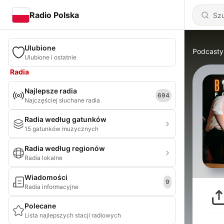
Radio Polska
Ulubione
Podcasty
Ulubione i ostatnie
Radia
Najlepsze radia
694
Najczęściej słuchane radia
Radia według gatunków
15 gatunków muzycznych
Radia według regionów
Radia lokalne
Wiadomości
9
Radia informacyjne
Polecane
Lista najlepszych stacji radiowych