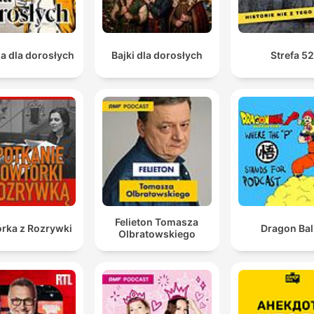
ia dla dorosłych
Bajki dla dorosłych
Strefa 5
Felieton Tomasza
rka z Rozrywki
Dragon Bal
Olbratowskiego