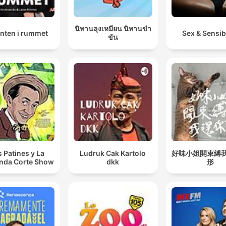
นิทานลุงเหมียน นิทานขำ
anten i rummet
Sex & Sensibi
ขัน
s Patines y La
Ludruk Cak Kartolo
好味小姐開束縛
nda Corte Show
dkk
形