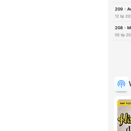
-
209
A
12 lip 2
-
208
M
05 lip 2