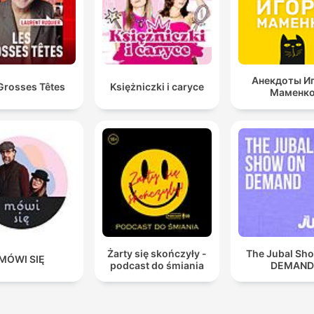
Анекдоты И
Grosses Têtes
Księżniczki i caryce
Маменк
Żarty się skończyły -
The Jubal Sh
MÓWI SIĘ
podcast do śmiania
DEMAN