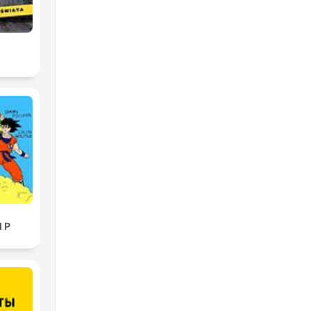
2
l P