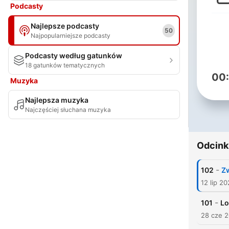
Podcasty
Najlepsze podcasty
50
Najpopularniejsze podcasty
Podcasty według gatunków
18 gatunków tematycznych
00
Muzyka
Najlepsza muzyka
Najczęściej słuchana muzyka
Odcink
-
102
Z
12 lip 2
-
101
Lo
28 cze 