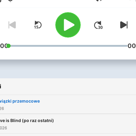
Głośność
miały odwagę się głupio
zakochać, a teraz umieją si
tego śmiać.
:00
00
i
wiązki przemocowe
026
ve is Blind (po raz ostatni)
2026