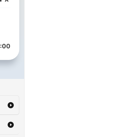
ę z
:00