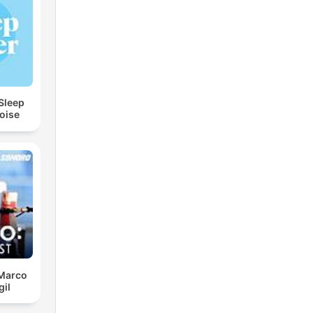
 Sleep
oise
 Marco
gil