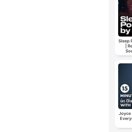
Sleep 
| R
So
Storie
For
Joyce
Every