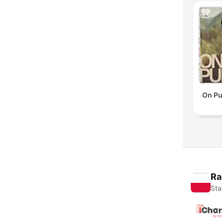
On Pu
Ra
Sta