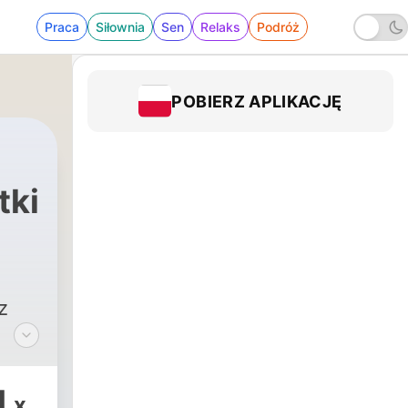
Praca
Siłownia
Sen
Relaks
Podróż
POBIERZ APLIKACJĘ
tki
z
h
1
x