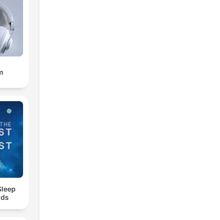
m
Sleep
nds