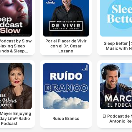
Podcast by Slow
Por el Placer de Vivir
Sleep Better |
elaxing Sleep
con el Dr. Cesar
Music with N
unds & Sleep
Lozano
s | Nature Sound
 Sleep | ASMR
 Meyer Enjoying
El Podcast de
day Life® Radio
Ruído Branco
Antonio Re
Podcast