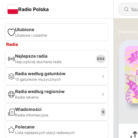
Radio Polska
Ulubione
Podcasty
Ulubione i ostatnie
Radia
Najlepsze radia
694
Najczęściej słuchane radia
Radia według gatunków
15 gatunków muzycznych
Radia według regionów
Radia lokalne
Wiadomości
9
Radia informacyjne
Polecane
Lista najlepszych stacji radiowych