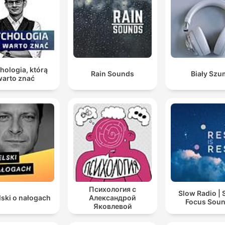
hologia, którą
Rain Sounds
Biały Szu
warto znać
Психология с
Slow Radio | 
lski o nałogach
Александрой
Focus Sou
Яковлевой