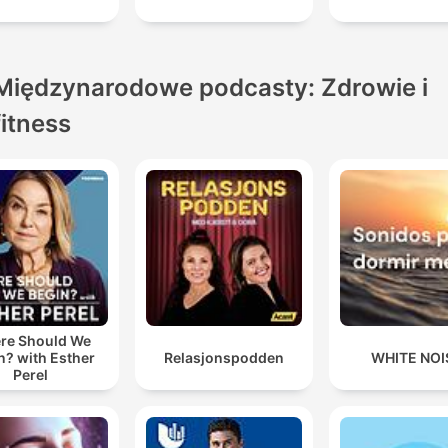
Międzynarodowe podcasty: Zdrowie i
fitness
re Should We
n? with Esther
Relasjonspodden
WHITE NOI
Perel