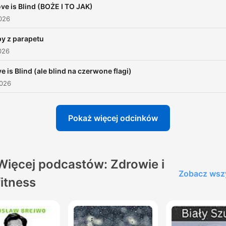
ve is Blind (BOŻE I TO JAK)
026
y z parapetu
026
e is Blind (ale blind na czerwone flagi)
2026
Pokaż więcej odcinków
Więcej podcastów: Zdrowie i
Zobacz wsz
fitness