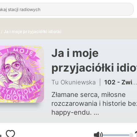
Ja i moje przyjaciółki idiotki
Ja i moje
przyjaciółki idio
Tu Okuniewska
|
102 - Związki przemocowe
Złamane serca, miłosne
rozczarowania i historie be
happy-endu.
Czyli historie Twoje i innyc
mądrych dziewczyn, które