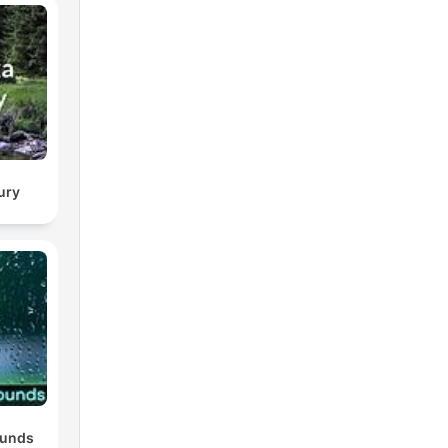
ury
ounds