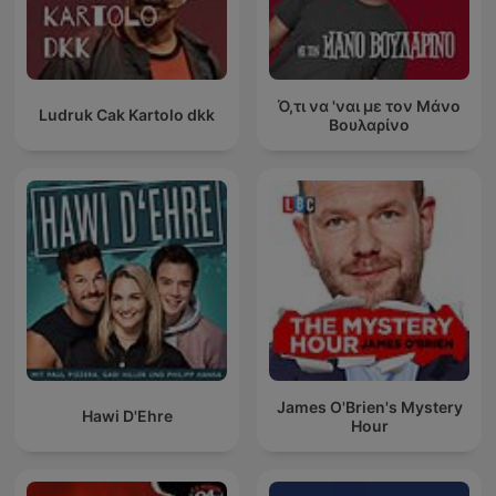
Ό,τι να 'ναι με τον Μάνο
Ludruk Cak Kartolo dkk
Βουλαρίνο
James O'Brien's Mystery
Hawi D'Ehre
Hour