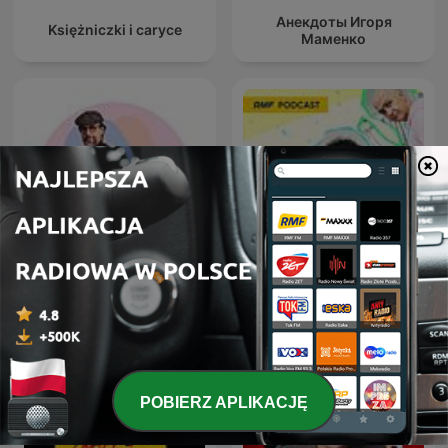
Анекдоты Игоря
Księżniczki i caryce
Маменко
MÓWI SIĘ
Wstawaj, szkoda dnia
POBIERZ APLIKACJĘ