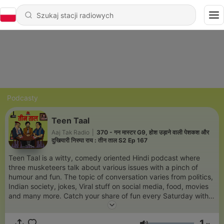
Podcasty
Teen Taal
Aaj Tak Radio
|
370 - गन मास्टर G9, होश उड़ाने वाली पेशकश और
दुखियारी निरुपा राय : तीन ताल S2 Ep 167
Teen Taal is a witty, comedy oriented Hindi podcast where
three musketeers talk about various issues with a pinch of
humour and fun. The topic of conversation varies from politics,
Indian society, jokes, Viral stuff on social media, food, movies
and many more. Catch your share of fun every Saturday with
Kamlesh Kishore Singh, Kuldeep Mishra & Asif Khan.
1