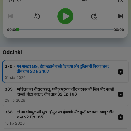
x
Głośność
इस पॉडकास्ट के नायक और खलनायक हैं,तीन तिलंगे- कमलेश किशोर सिंह, आसिफ
खान और कुलदीप मिश्र. ये तीनों लोग हफ़्ते की घटनाओं पर अतरंगी अंदाज़ में बातें करते
हैं, ठहाकों के साथ और अपने अपने biases के साथ. ये पॉडकास्ट सबके लिए नहीं है.
जो घर फूंके आपना, सो चले हमारे साथ. यानी वही लोग सुनें जिनका आहत होने का
पैरामीटर ज़रा ऊंचा हो. हर शनिवार, आज तक रेडियो पर. जय हो.
00:00
00:00
Odcinki
-
370
गन मास्टर G9, होश उड़ाने वाली पेशकश और दुखियारी निरुपा राय :
तीन ताल S2 Ep 167
01 sie 2026
-
369
आंदोलन का तीसरा पहलू, धर्मेंद्र प्रधान और सरकार की ज़िद और पतली
सब्ज़ी, मोटा बवाल : तीन ताल S2 Ep 166
25 lip 2026
-
368
सोनम वांगचुक की भूख, होर्मुज का होमवर्क और कुर्सी पर काला जादू : तीन
ताल S2 Ep 165
18 lip 2026