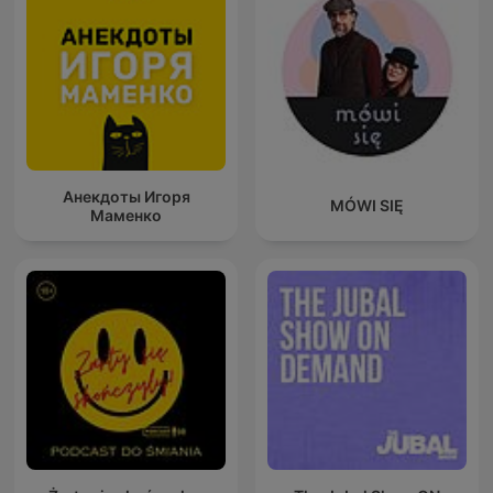
Анекдоты Игоря
MÓWI SIĘ
Маменко