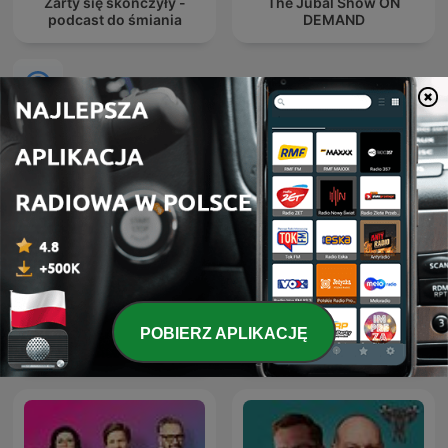
Żarty się skończyły -
The Jubal Show ON
podcast do śmiania
DEMAND
Międzynarodowe podcasty: Komedia
POBIERZ APLIKACJĘ
Teen Taal
Wat een Week!