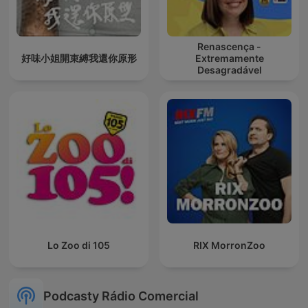
Renascença -
好味小姐開束縛我還你原形
Extremamente
Desagradável
Lo Zoo di 105
RIX MorronZoo
Podcasty Rádio Comercial