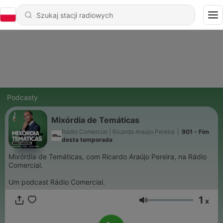
Podcasty
Mixórdia de Temáticas
Rádio Comercial | Ricardo Araújo Pereira
|
901 - Fim
desta temporada
Mixórdia de Temáticas, com Ricardo Araújo Pereira, na Rádio
Comercial.
Um podcast Rádio Comercial.
1
x
Głośność