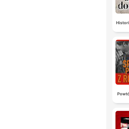
Histor
Powtó