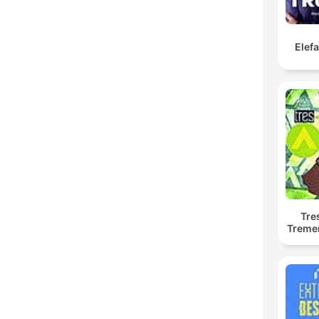
Elef
Tre
Treme