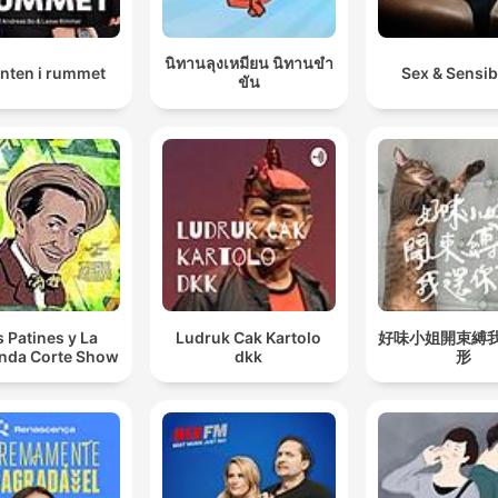
นิทานลุงเหมียน นิทานขำ
anten i rummet
Sex & Sensibi
ขัน
s Patines y La
Ludruk Cak Kartolo
好味小姐開束縛
nda Corte Show
dkk
形