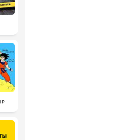
2
l P