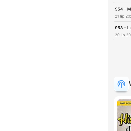
-
954
M
21 lip 2
-
953
L
20 lip 2