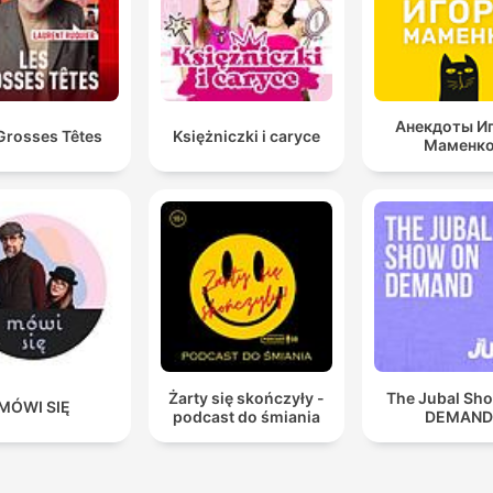
Анекдоты И
Grosses Têtes
Księżniczki i caryce
Маменк
Żarty się skończyły -
The Jubal Sh
MÓWI SIĘ
podcast do śmiania
DEMAN