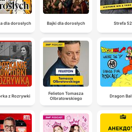
ia dla dorosłych
Bajki dla dorosłych
Strefa 5
Felieton Tomasza
rka z Rozrywki
Dragon Bal
Olbratowskiego