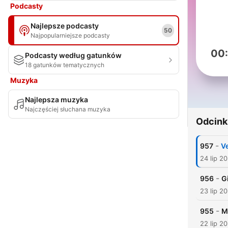
Podcasty
Najlepsze podcasty
50
Najpopularniejsze podcasty
00
Podcasty według gatunków
18 gatunków tematycznych
Muzyka
Najlepsza muzyka
Najczęściej słuchana muzyka
Odcink
-
957
V
24 lip 2
-
956
G
23 lip 2
-
955
M
22 lip 2