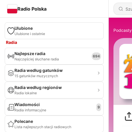
Radio Polska
Ulubione
Podcasty
Ulubione i ostatnie
Radia
Najlepsze radia
694
Najczęściej słuchane radia
Radia według gatunków
15 gatunków muzycznych
Radia według regionów
Radia lokalne
Wiadomości
9
Radia informacyjne
Polecane
Lista najlepszych stacji radiowych