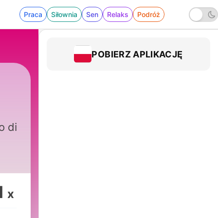
Praca
Siłownia
Sen
Relaks
Podróż
POBIERZ APLIKACJĘ
o di
1
x