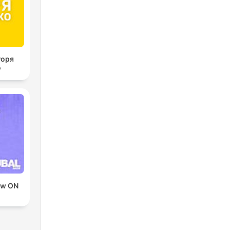
горя
о
ow ON
D