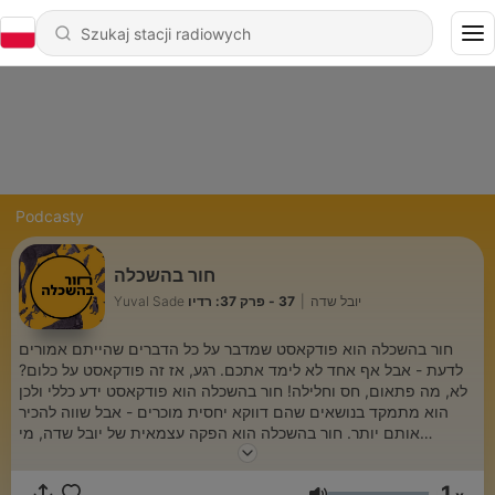
Podcasty
חור בהשכלה
37 - פרק 37: רדיו
|
Yuval Sade יובל שדה
חור בהשכלה הוא פודקאסט שמדבר על כל הדברים שהייתם אמורים
לדעת - אבל אף אחד לא לימד אתכם. רגע, אז זה פודקאסט על כלום?
לא, מה פתאום, חס וחלילה! חור בהשכלה הוא פודקאסט ידע כללי ולכן
הוא מתמקד בנושאים שהם דווקא יחסית מוכרים - אבל שווה להכיר
אותם יותר. חור בהשכלה הוא הפקה עצמאית של יובל שדה, מי
שמעוניין לתמוך בפודקאסט מוזמן לעשות את זה דרך הלינק הבא:
https://www.buymeacoffee.com/yuvalsade55 הנה לינק לדף
1