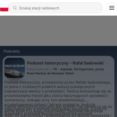
Podcasty
Podcast historyczny – Rafał Sadowski
Rafał Sadowski
|
76 - Japonia: Od Imperium, przez
Pearl Harbor do Neonów Tokio!
Podcast Historyczny, prowadzony przez Rafała Sadowskiego,
to jedna z czołowych polskich audycji poświęconych
popularyzacji wiedzy o przeszłości. Twórca koncentruje się na
przedstawianiu historii jako zbioru fascynujących opowieści i
scenariuszy, unikając przy tym akademickiego,
przeładowanego datami i faktami podejścia. Audycja
Zakres tematyczny podcastu jest szeroki i nie ogranicza się do
realizowana jest w formule autorskiego monologu, w którym
jednej epoki czy kręgu kulturowego. Sadowski eksploruje
gospodarz przybliża słuchaczom wybrane procesy,
wątki od starożytności i średniowiecza po historię nowożytną i