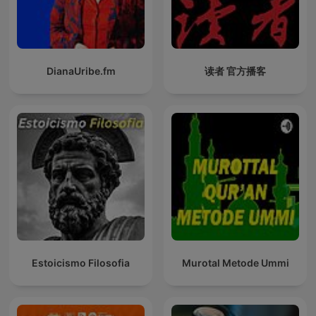
DianaUribe.fm
读者 官方播客
Estoicismo Filosofia
Murotal Metode Ummi