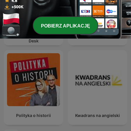
POBIERZ APLIKACJĘ
6 Minute English , Frm
2nd Language English
6 Minute English
Desk
Polityka o historii
Kwadrans na angielski