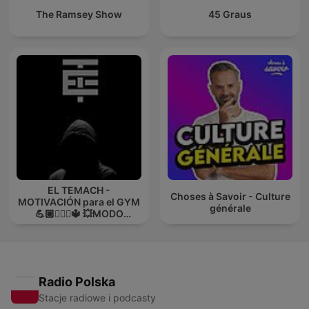
The Ramsey Show
45 Graus
EL TEMACH -
Choses à Savoir - Culture
MOTIVACIÓN para el GYM
générale
💪🏼🏋🏻‍♀🔱 💥MODO
GUERRA💥
Radio Polska
Stacje radiowe i podcasty