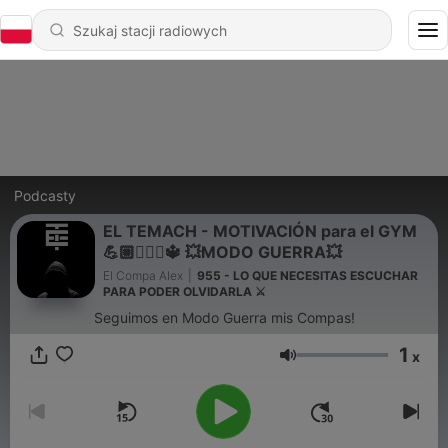
Podcasty
EL TEMACH - MOTIVACIÓN para el GYM
💪🏼🏋🏻‍♀🔱 💥MODO GUERRA💥
El Compa Alex
|
955 - LO QUE NECESITAS ESCUCHAR
PARA PODER OLVIDARLA ⚔️
Seguimos en Modo Guerra mis Compas!
1
x
Głośność