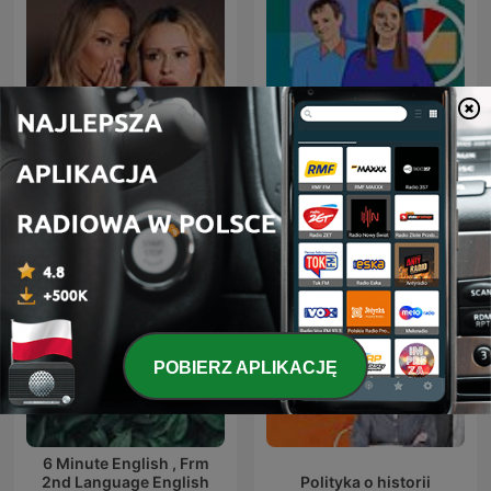
besties
6 Minute English
POBIERZ APLIKACJĘ
6 Minute English , Frm
2nd Language English
Polityka o historii