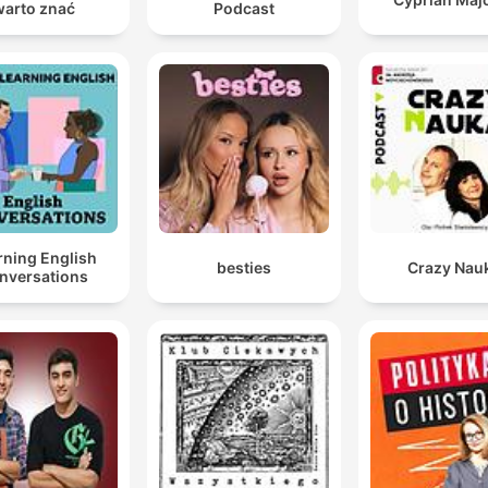
warto znać
Podcast
Distanz zu entwickeln, um mit schwierigen oder aggressiven
Situationen umzugehen.
rning English
besties
Crazy Nau
nversations