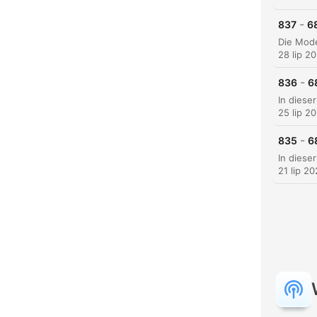
Najw
-
837
6
28 lip 2
-
836
6
25 lip 2
-
835
6
21 lip 2