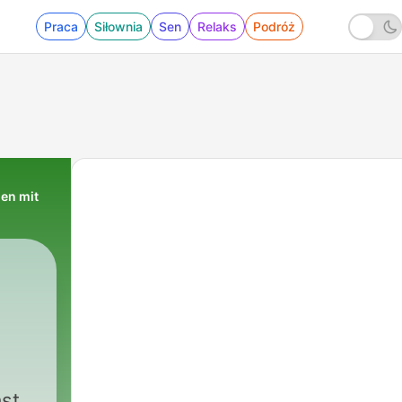
Praca
Siłownia
Sen
Relaks
Podróż
nen mit
|
839 - 684: Als Praktikanti
st,