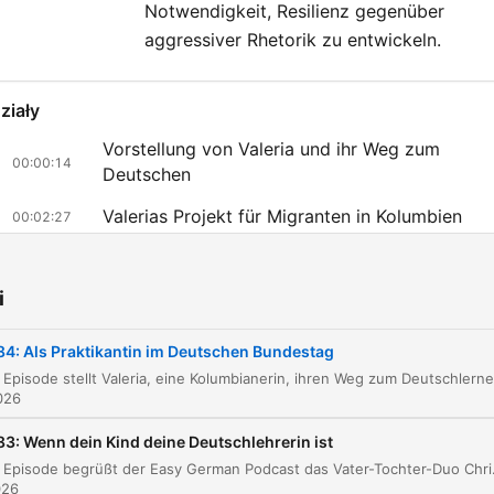
Notwendigkeit, Resilienz gegenüber
aggressiver Rhetorik zu entwickeln.
ziały
Vorstellung von Valeria und ihr Weg zum
00:00:14
Deutschen
Valerias Projekt für Migranten in Kolumbien
00:02:27
Das Internationale Parlamentsstipendium (IPS)
00:04:10
i
Praktikum bei der AfD und politische Arbeit im
00:09:47
Bundestag
84: Als Praktikantin im Deutschen Bundestag
Reflektionen über das Praktikum und politisch
00:17:44
Widersprüche
026
Persönliche Erkenntnisse und Resilienz
00:22:35
83: Wenn dein Kind deine Deutschlehrerin ist
In dieser Episode begrüßt der Easy German Podcast das Vater-Tochter-Duo Chris und Heidi, die aus d
liknij rozdział, aby przejść bezpośrednio do tego momentu
026