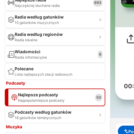
693
Najczęściej słuchane radia
Radia według gatunków
15 gatunków muzycznych
Radia według regionów
Radia lokalne
Wiadomości
9
Radia informacyjne
Polecane
Lista najlepszych stacji radiowych
Podcasty
00
Najlepsze podcasty
50
Najpopularniejsze podcasty
Podcasty według gatunków
18 gatunków tematycznych
Muzyka
Po