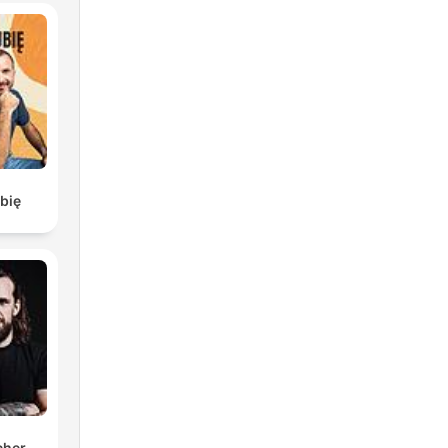
h
bię
st.
wie
cher