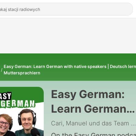
Easy German: Learn German with native speakers | Deutsch ler
Muttersprachlern
Easy German:
Learn German
with native
Cari, Manuel und das Team von Easy German
On the Easy German podca