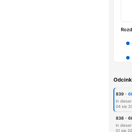
Rozd
Odcink
-
839
6
04 sie 2
-
838
6
K
01 sie 2