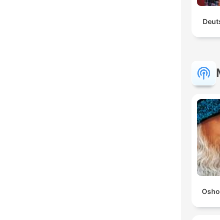
Deut
Osho