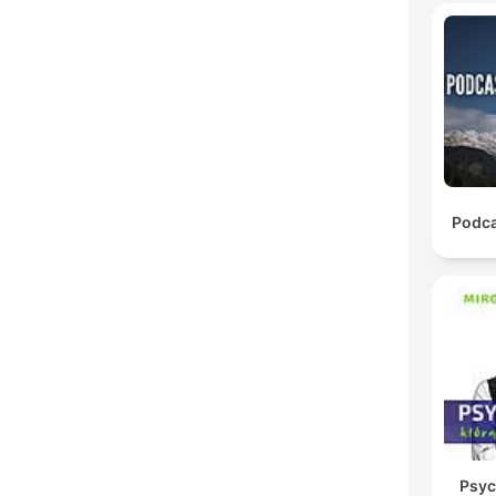
Podca
Psyc