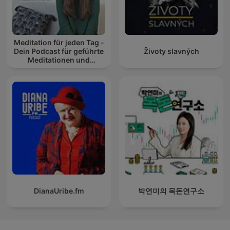
Meditation für jeden Tag -
Dein Podcast für geführte
Životy slavných
Meditationen und
Entspannung
DianaUribe.fm
박연미의 목돈연구소