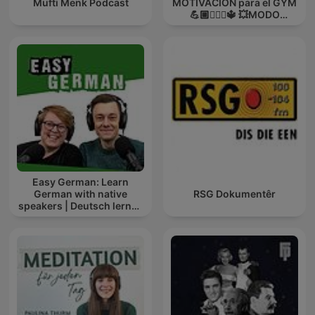
Mufti Menk Podcast
MOTIVACIÓN para el GYM
💪🏼🏋🏻‍♀🔱 💥MODO
GUERRA💥
Easy German: Learn
German with native
RSG Dokumentêr
speakers | Deutsch lernen
mit Muttersprachlern