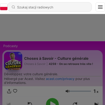
Podcasty
Choses à Savoir - Culture générale
Choses à Savoir
|
4259 - On se retrouve très vite !
Développez votre culture générale.
Hébergé par Acast. Visitez
acast.com/privacy
pour plus
d'informations.
1
x
Głośność