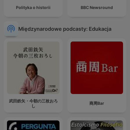
Polityka o historii
BBC Newsround
Międzynarodowe podcasty: Edukacja
武田鉄矢・今朝の三枚おろ
商周Bar
し