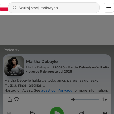
Podcasty
Martha Debayle
Martha Debayle
|
276620 - Martha Debayle en W Radio
- Jueves 6 de agosto del 2026
Martha Debayle habla de todo: amor, pareja, salud, sexo,
música, niños, alegrías...
Hosted on Acast. See
acast.com/privacy
for more information.
1
x
Głośność