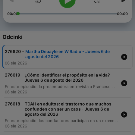
00:00
00:00
Odcinki
-
276620
Martha Debayle en W Radio - Jueves 6 de
agosto del 2026
06 sie 2026
-
276619
¿Cómo identificar el propósito en la vida? -
Jueves 6 de agosto del 2026
En este episodio, la presentadora entrevista a Francesc Miralles sobre su libro 'Ikigai', explorando el concepto japonés del propósito de vida y sus cuatro pilares fundamentales: lo que amas, en lo que eres bueno, por lo que te pueden pagar y lo que el mundo necesita. Asimismo, se analiza cómo encontrar y redefinir este propósito a través de la exploración y la acción. La conversación aborda la importancia de la reinvención ante las crisis vitales y la idea de que el Ikigai es un elemento mutable que evoluciona con nuestras etapas de vida.
06 sie 2026
-
276618
TDAH en adultos: el trastorno que muchos
confunden con ser un caos - Jueves 6 de
agosto del 2026
En este episodio, los conductores participan en un examen médico sorpresa sobre cirugía y alergias antes de profundizar en la evaluación de síntomas de TDAH en adultos. A través de una escala de autorreporte, se analizan las manifestaciones del trastorno, como la dificultad para esperar, la impulsividad y el hiperfoco. El programa explora la neurociencia detrás del TDAH, detallando la hiperactividad de la red por defecto y las estrategias compensatorias como el hiperperfeccionismo. Finalmente, se discuten los tratamientos farmacológicos y conductuales, subrayando la importancia de un diagnóstico profesional para prevenir consecuencias como la ansiedad y la depresión.
06 sie 2026