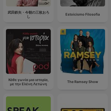
武田鉄矢・今朝の三枚おろ
Estoicismo Filosofia
し
Κάθε γωνία μια ιστορία,
The Ramsey Show
με την Ελένη Λετώνη