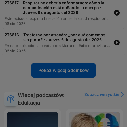
-
276617
Respirar no debería enfermarnos: cómo la
contaminación está dañando tu cuerpo -
Jueves 6 de agosto del 2026
Este episodio explora la relación entre la salud respiratoria y los factores ambientales, comenzando con una dinámica de dicción para ilustrar la coordinación motora. Los especialistas analizan cómo la contaminación por micropartículas PM2.5, las emisiones volcánicas y el cambio climático incrementan los riesgos de enfermedades como asma, rinitis y cáncer de pulmón. Además, se discute la importancia de no normalizar síntomas crónicos y cómo factores como el reflujo gastroesofágico pueden afectar las vías respiratorias. El panel concluye respondiendo dudas de la audiencia sobre alergias infantiles, diagnósticos precisos y casos médicos complejos.
06 sie 2026
-
276616
Trastorno por atracón: ¿por qué comemos
sin parar? - Jueves 6 de agosto del 2026
En este episodio, la conductora Marta de Baile entrevista al Dr. Armando Barriguete para profundizar en el trastorno por atracón (binge eating) y su estrecha relación con la obesidad. Se analizan las características fisiológicas y emocionales de este trastorno, diferenciándolo de la gula y explorando cómo el entorno obesogénico y los mecanismos de regulación emocional influyen en los hábitos alimenticios. El Dr. Barriguete detalla el ciclo de pérdida de control vinculado a las emociones y la importancia de un abordaje profesional multidisciplinario. Se enfatiza que el tratamiento debe centrarse en entender la raíz emocional del comportamiento antes de recurrir a restricciones dietéticas.
06 sie 2026
Pokaż więcej odcinków
Zobacz wszystkie
Więcej podcastów:
Edukacja