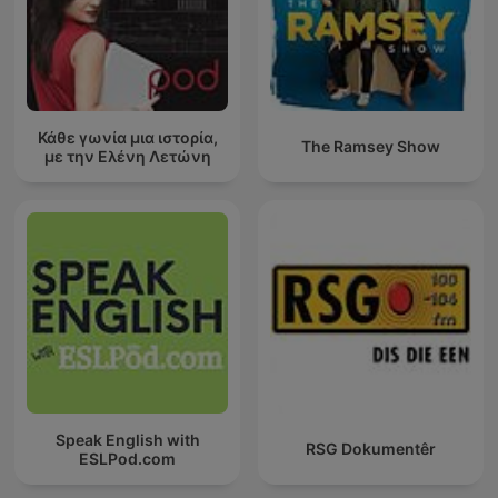
Κάθε γωνία μια ιστορία,
The Ramsey Show
με την Ελένη Λετώνη
Speak English with
RSG Dokumentêr
ESLPod.com