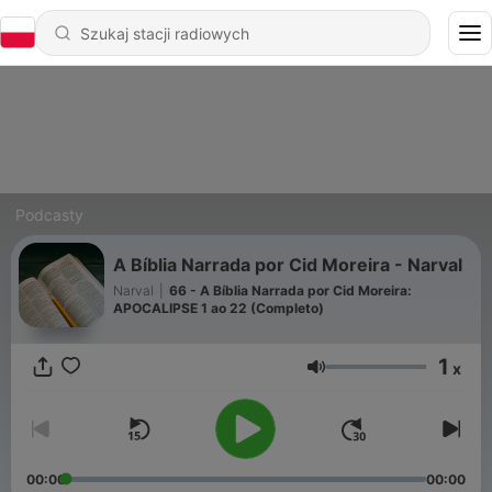
Podcasty
A Bíblia Narrada por Cid Moreira - Narval
Narval
|
66 - A Bíblia Narrada por Cid Moreira:
APOCALIPSE 1 ao 22 (Completo)
1
x
Głośność
00:00
00:00