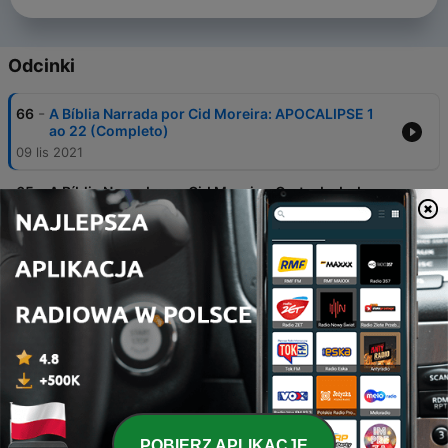
Odcinki
-
66
A Bíblia Narrada por Cid Moreira: APOCALIPSE 1
ao 22 (Completo)
09 lis 2021
-
65
A Bíblia Narrada por Cid Moreira: Carta de Judas
(Completo)
09 lis 2021
-
64
A Bíblia Narrada por Cid Moreira: TIAGO
(Completo)
09 lis 2021
-
63
A Bíblia Narrada por Cid Moreira: HEBREUS
(Completo)
09 lis 2021
-
62
A Bíblia Narrada por Cid Moreira: 3ª João
(Completo)
POBIERZ APLIKACJĘ