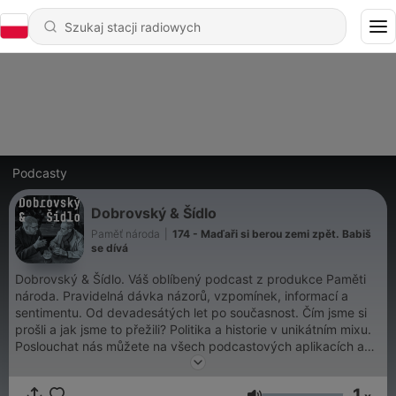
Podcasty
Dobrovský & Šídlo
Paměť národa
|
174 - Maďaři si berou zemi zpět. Babiš
se dívá
Dobrovský & Šídlo. Váš oblíbený podcast z produkce Paměti
národa. Pravidelná dávka názorů, vzpomínek, informací a
sentimentu. Od devadesátých let po současnost. Čím jsme si
prošli a jak jsme to přežili? Politika a historie v unikátním mixu.
Poslouchat nás můžete na všech podcastových aplikacích a
také na magazin.pametnaroda.cz.
1