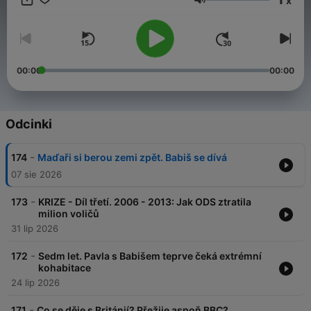
x
Už více jak čtyři roky se s vámi pravidelně potkáváme v
Głośność
podcastu Dobrovský & Šídlo. Děláme ho, protože nás baví. A
protože věříme, že má smysl mluvit o tom, co bylo – i o tom, co
se děje teď. Teď je čas na další krok – Dobrovský & Šídlo
částečně přechází na HeroHero. Najdete tam celé, delší
epizody a bonusový obsah. A hlavně – budete u toho s námi.
00:00
00:00
Vaší podpory si velice vážíme. Děkujeme. 💙 🔗
herohero.co/dobrovskysidlo
Odcinki
-
174
Maďaři si berou zemi zpět. Babiš se dívá
07 sie 2026
-
173
KRIZE - Díl třetí. 2006 - 2013: Jak ODS ztratila
milion voličů
31 lip 2026
-
172
Sedm let. Pavla s Babišem teprve čeká extrémní
kohabitace
24 lip 2026
-
171
Co se děje s Británií? Přežije aspoň BBC?