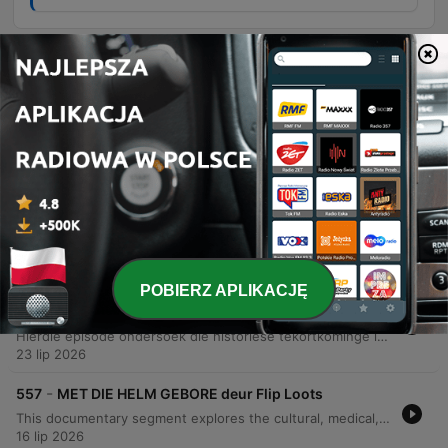
Odcinki
-
560
DIE GEVAAR IN ONS GROEN ARE deur Esté de
Klerk
Hierdie episode ondersoek die ernstige water- en afvalwaterkrisis in Suid-Afrika, met spesifieke fokus op Gauteng se besoedelde riviere en die mislukking van munisipaliteite om infrastruktuur te onderhou. Die gesprek belig hoe rioolbesoedeling en mynwaterbesoedeling lei tot radioaktiewe brandpunte en onomkeerbare skade aan ekosisteme. Verder word die politiek-ekologiese ramp bespreek, waar swak bestuur en die gebrek aan wetlike toepassing amptenare se verantwoordbaarheid bemoeilik. Die episode beklemtoon die noodsaaklikheid van dringende infrastruktuurherstel en nasionale aksie om die verval van waterbronne te stop.
06 sie 2026
-
559
DIE LANGPAD deur Ettienne Ludick
Hierdie episode verken die lewe van Suid-Afrikaanse langafstandvragmotorbestuurders en vergelyk die Hollywood-romantiek van die pad met die harde realiteit. Dit dek temas soos die emosionele tol van afwesigheid by die gesin, die gevare van misdaad en onveiligheid by trokstopplekke, asook die ekonomiese druk van transportmaatskappye. Verder word die uitdagings van onregverdige betaalstelsels en die ernstige impak van isolasie op geestesgesondheid bespreek. Dr. Michelle Diamond verduidelik hoe chroniese moegheid en stres die bestuurders beïnvloed, terwyl die sterk broederskap en onderlinge ondersteuning tussen bestuurders op die pad beklemtoon word.
30 lip 2026
POBIERZ APLIKACJĘ
-
558
NIE VIR HAAR GEBOU: DIE GESLAGSGAPING IN
DIE ONGELUK deur Martelize Brink
Hierdie episode ondersoek die historiese tekortkominge in motorveiligheidstoetse, wat tradisioneel op manlike anatomie gebaseer was, en die belangrikheid van die ontwikkeling van nuwe vroulike botstoetspoppe om die hoër risiko van ernstige beserings by vroue te verminder. Die gesprek fokus ook op die uitdagings van voertuigveiligheid in Afrika, waar die gebrek aan minimum regulasies lei tot die invoer van goedkoop voertuie met minder veiligheidstelsels. Die episode beklemtoon die noodsaaklikheid van inklusiewe ontwerp en die rol van NCAP-programme in die dryf van innovasie.
23 lip 2026
-
557
MET DIE HELM GEBORE deur Flip Loots
This documentary segment explores the cultural, medical, and religious perspectives on being born 'with the helm' (en caul). It examines personal anecdotes of perceived intuition alongside medical explanations that define the phenomenon as a rare but normal biological variation. The discussion further addresses the distinction between cultural traditions and biblical truths. The speaker argues that while subjective experiences may exist, believers should use the Bible as the ultimate standard to test any spiritual claims or supernatural assertions.
16 lip 2026