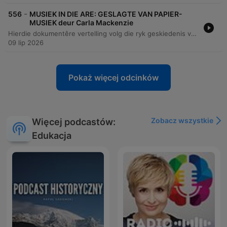
-
556
MUSIEK IN DIE ARE: GESLAGTE VAN PAPIER-
MUSIEK deur Carla Mackenzie
Hierdie dokumentêre vertelling volg die ryk geskiedenis van die Papierfamilieband, 'n musiekgroep wat reeds sedert 1932 bestaan. Die storie fokus op die nalatenskap van die familie, van die stigting deur Martinez Papier tot die moderne prestasie van sy agterkleinkind, Greigin, wat die groep na die wêreldverhoog van die Chelsea Blommerskou in Londen geneem het. Die episode ondersoek die diep wortels van Langarm-musiek in die Wes-Kaap en hoe hierdie tradisie as 'n universele taal dien wat kulture en generasies verbind. Die vertelling bied 'n intieme kykie na die persoonlike groei van 'n musikant wat van kleuterjare op tromme tot by die bespeel van verskeie instrumente ontwikkel het. Dit beklemtoon die belangrikheid van respek vir tradisie, die rol van musiek in gemeenskapsgeleenthede soos troues en begrafnisse, en die trots van 'n familie wat hul kulturele erfenis met die wêreld deel.
09 lip 2026
Pokaż więcej odcinków
Zobacz wszystkie
Więcej podcastów:
Edukacja