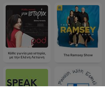
Κάθε γωνία μια ιστορία,
The Ramsey Show
με την Ελένη Λετώνη