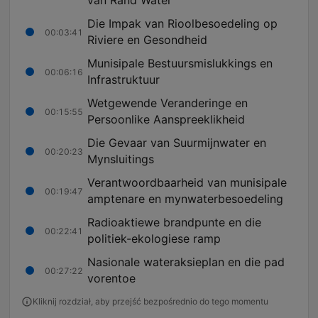
van Rand Water
Die Impak van Rioolbesoedeling op
00:03:41
Riviere en Gesondheid
Munisipale Bestuursmislukkings en
00:06:16
Infrastruktuur
Wetgewende Veranderinge en
00:15:55
Persoonlike Aanspreeklikheid
Die Gevaar van Suurmijnwater en
00:20:23
Mynsluitings
Verantwoordbaarheid van munisipale
00:19:47
amptenare en mynwaterbesoedeling
Radioaktiewe brandpunte en die
00:22:41
politiek-ekologiese ramp
Nasionale wateraksieplan en die pad
00:27:22
vorentoe
Kliknij rozdział, aby przejść bezpośrednio do tego momentu