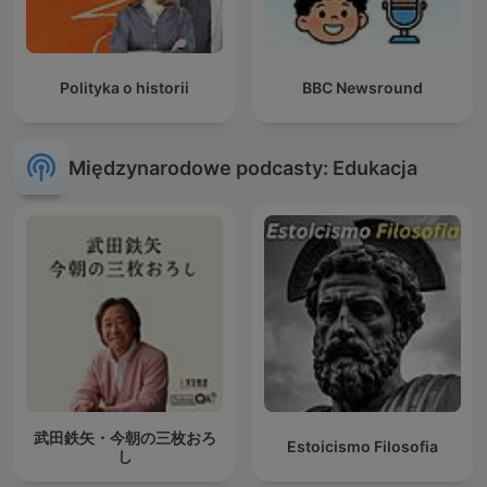
Polityka o historii
BBC Newsround
Międzynarodowe podcasty: Edukacja
武田鉄矢・今朝の三枚おろ
Estoicismo Filosofia
し