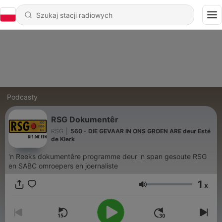
Podcasty
RSG Dokumentêr
RSG
|
560 - DIE GEVAAR IN ONS GROEN ARE deur Esté
de Klerk
'n Reeks dokumentêre programme deur 'n span gesoute RSG
en SABC omroepers en joernaliste
1
x
Głośność