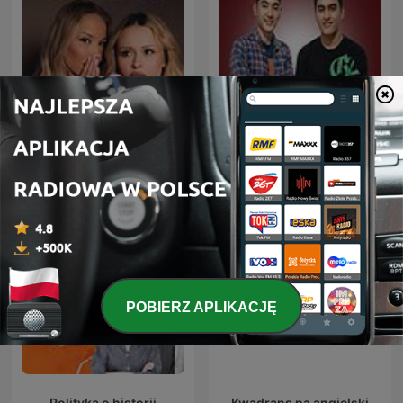
besties
Deutsche Podcasts
POBIERZ APLIKACJĘ
Polityka o historii
Kwadrans na angielski