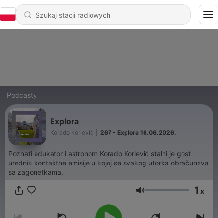
Podcasty
Explora
Korado Korlević
|
267 - Explora 16.06.2026.
Poznati edukator i astronom Korado Korlević stalni je gost
urednik kontaktne emisije u kojoj se svakog utorka obračunava
sa zagonetkama.
1
x
Głośność