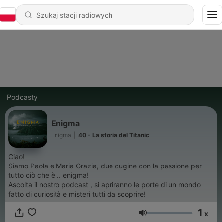
Podcasty
Enigma
Enigma
|
40 - La storia del Titanic
Ciao!
Siamo Paola e Maria Grazia, due cugine con la passione per
tutto ciò che è... enigma!
Ascolta il nostro podcast , si apriranno le porte di un mondo
fatto di curiosità e misteri tutti da scoprire!
1
x
Głośność