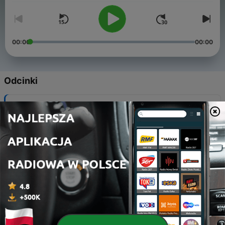
00:00
00:00
Odcinki
-
40
La storia del Titanic
16 lip 2023
-
39
I misteri siberiani
29 sty 2023
-
38
Il glitch in the matrix
06 sty 2023
-
37
Il mistero del monte Sashta
18 wrz 2022