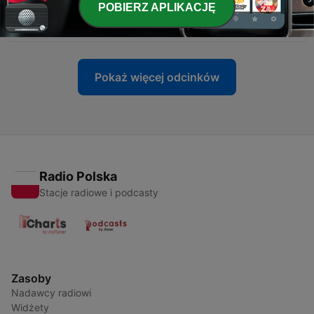
POBIERZ APLIKACJĘ
-
36
Il sacro graal
31 maj 2021
Pokaż więcej odcinków
Radio Polska
Stacje radiowe i podcasty
Zasoby
Nadawcy radiowi
Widżety