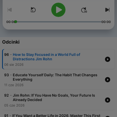
00:00
00:00
Odcinki
-
96
How to Stay Focused in a World Full of
Distractions Jim Rohn
06 sie 2026
-
93
Educate Yourself Daily: The Habit That Changes
Everything
11 cze 2026
-
92
Jim Rohn: If You Have No Goals, Your Future Is
Already Decided
05 cze 2026
-
91
If You Want a Better Life in 2026, Master This First