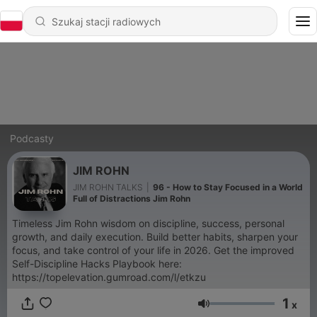
Podcasty
JIM ROHN
JIM ROHN TALKS
|
96 - How to Stay Focused in a World
Full of Distractions Jim Rohn
Timeless Jim Rohn wisdom on discipline, success, personal
growth, and daily execution. Build better habits, sharpen your
focus, and take control of your life in 2026. Get the improved
Self-Discipline Hacks Playbook here:
https://topelevation.gumroad.com/l/etkzu
1
x
Głośność