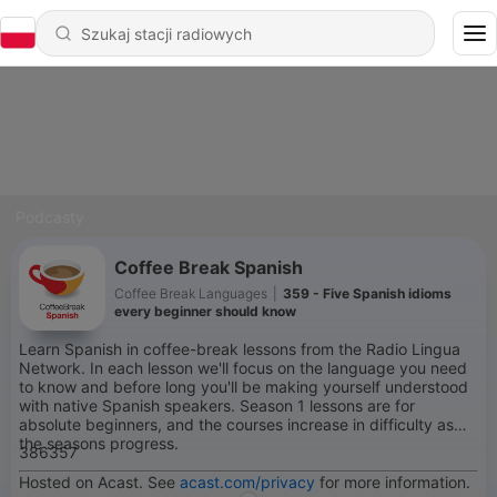
Podcasty
Coffee Break Spanish
Coffee Break Languages
|
359 - Five Spanish idioms
every beginner should know
Learn Spanish in coffee-break lessons from the Radio Lingua
Network. In each lesson we'll focus on the language you need
to know and before long you'll be making yourself understood
with native Spanish speakers. Season 1 lessons are for
absolute beginners, and the courses increase in difficulty as
the seasons progress.
386357
Hosted on Acast. See
acast.com/privacy
for more information.