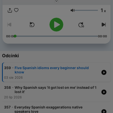
1
x
Głośność
00:00
00:00
Odcinki
-
359
Five Spanish idioms every beginner should
know
03 sie 2026
-
358
Why Spanish says 'it got lost on me' instead of 'I
lost it'
20 lip 2026
-
357
Everyday Spanish exaggerations native
speakers love