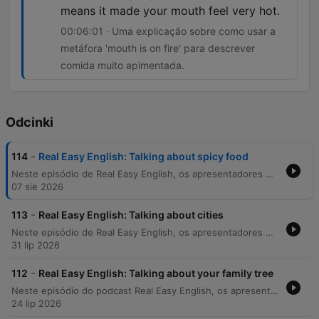
means it made your mouth feel very hot.
00:06:01 · Uma explicação sobre como usar a
metáfora 'mouth is on fire' para descrever
comida muito apimentada.
Odcinki
-
114
Real Easy English: Talking about spicy food
Neste episódio de Real Easy English, os apresentadores Neil e Georgie exploram o vocabulário relacionado a alimentos picantes. A conversa aborda expressões idiomáticas como 'has a kick', 'mouth is on fire' e o uso do termo 'hot' para descrever níveis de pimenta, além de compartilhar experiências pessoais sobre refeições extremamente apimentadas no Sudeste Asiático e em restaurantes. A discussão serve como uma lição prática de inglês, detalhando como descrever sensações físicas causadas pela pimenta e sugerindo formas de aliviar o calor na boca.
07 sie 2026
-
113
Real Easy English: Talking about cities
Neste episódio de Real Easy English, os apresentadores Neil e Georgie exploram o tema das cidades, utilizando Londres como ponto de partida para uma conversa sobre vida urbana. O diálogo aborda as vantagens de viver em metrópoles, como a conveniência do transporte público e o acesso à cultura, contrastando com os desafios de custo de vida elevado, ruído e poluição. A discussão expande-se para experiências pessoais em outras cidades globais, incluindo Barcelona, Madrid, Praga e Ediminação, além de expressar desejos de viagens futuras para Tbilisi e Rio de Janeiro. O episódio serve também como uma lição de vocabulário, detalhando termos como 'bustling' e 'convenient', além de praticar estruturas gramaticais para planos futuros.
31 lip 2026
-
112
Real Easy English: Talking about your family tree
Neste episódio do podcast Real Easy English, os apresentadores Phil e Georgie discutem o tema de famílias e famílias estendidas. Através de um diálogo casual, eles compartilham detalhes sobre seus próprios núcleos familiares, incluindo a presença ou ausência de tios, primos e avós, além de abordarem o conceito de árvores genealógicas e a busca por ancestrais em diferentes partes do mundo. A conversa serve como uma ferramenta de aprendizado de inglês, introduzindo vocabulário essencial como 'close', 'family tree', 'ancestors' e o phrasal verb 'look up'. O episódio também explora a importância de pesquisar a história familiar e as conexões com origens internacionais.
24 lip 2026