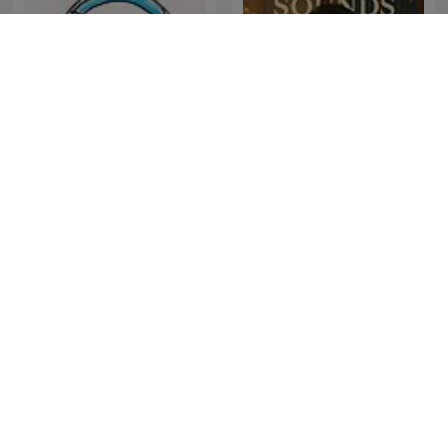
Study sounds, Study lofi,
English Unleashed: The
study with me , focus
Podcast
sounds
Life and Crimes with