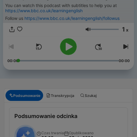
You can watch this podcast with subtitles to help you at
https://www.bbc.co.uk/learningenglish
Follow us
https://www.bbc.co.uk/learningenglish/followus
1
x
Głośność
00:00
00:00
Podsumowanie
Transkrypcja
Szukaj
Podsumowanie odcinka
Czas trwania
Opublikowano