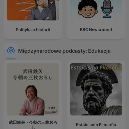
Polityka o historii
BBC Newsround
Międzynarodowe podcasty: Edukacja
武田鉄矢・今朝の三枚おろ
Estoicismo Filosofia
し