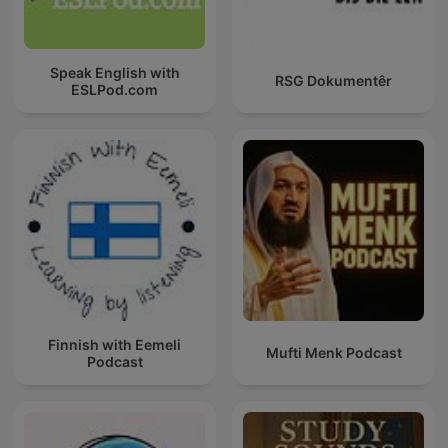
Speak English with
RSG Dokumentêr
ESLPod.com
Finnish with Eemeli
Mufti Menk Podcast
Podcast