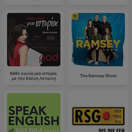
Κάθε γωνία μια ιστορία,
The Ramsey Show
με την Ελένη Λετώνη