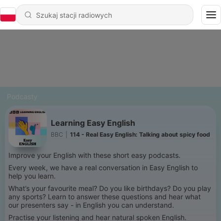
Podcasty
Learning Easy English
BBC
|
114 - Real Easy English: Talking about spicy food
Improve your English with these short easy podcasts.
Every week, we have a real conversation in Easy English to
help you learn.
What’s your favourite meal? Do you like birthdays? Do you play
any sports? Learn to answer these questions and hear what
our presenters say - in English you can understand.
Practise your listening and hear natural spoken English.