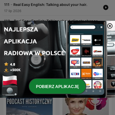
-
111
Real Easy English: Talking about your hair.
17 lip 2026
-
110
Real Easy English: Talking about climate change
10 lip 2026
Pokaż więcej odcinków
Zobacz wszystkie
Więcej podcastów:
Edukacja
POBIERZ APLIKACJĘ