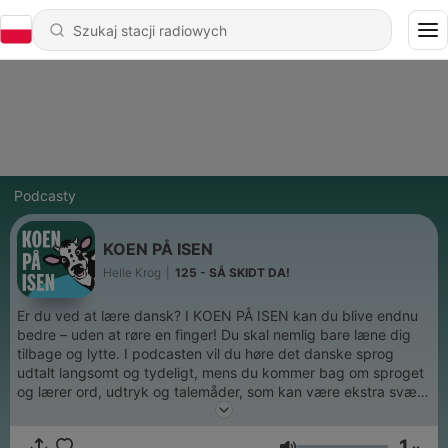
Podcasty
KOEN PÅ ISEN
Helle Krog
|
125 - SÅ SKIDT DA!
Er du ved at lære dansk? I KOEN PÅ ISEN kan du blive endnu
bedre – uden at røre en finger! Du skal nemlig bare læne dig
tilbage og lytte. I podcasten vil du høre det danske sprog
udtalt langsomt og tydeligt, mens du kommer bag om sproget
og lærer ord, udtryk og talemåder, som kan være ekstra svære
at forstå for udlændinge/ikke-dansksprogede. F.eks. vil du
lære, hvorfor nogle danskere siger "tak for kaffe", selvom de
1