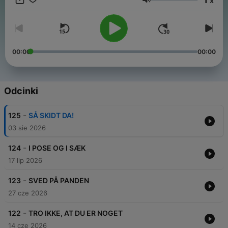
x
ikke drikker kaffe, eller tager benene på nakken, selvom de
Głośność
ikke er cirkusartister. Med KOEN PÅ ISEN bliver det ikke bare
nemmere at forstå dansk – det bliver også sjovere.
00:00
00:00
Odcinki
-
125
SÅ SKIDT DA!
03 sie 2026
-
124
I POSE OG I SÆK
17 lip 2026
-
123
SVED PÅ PANDEN
27 cze 2026
-
122
TRO IKKE, AT DU ER NOGET
14 cze 2026