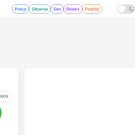
Praca
Siłownia
Sen
Relaks
Podróż
1609