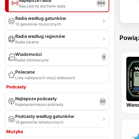
Najlepsze radia
694
Najczęściej słuchane radia
Radia według gatunków
15 gatunków muzycznych
Radia według regionów
Powią
Radia lokalne
Wiadomości
9
Radia informacyjne
Polecane
Lista najlepszych stacji radiowych
Podcasty
Najlepsze podcasty
50
Wond
Najpopularniejsze podcasty
Podcasty według gatunków
18 gatunków tematycznych
Muzyka