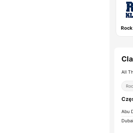
Rock
Cla
All T
Ro
Częs
Abu D
Dubai