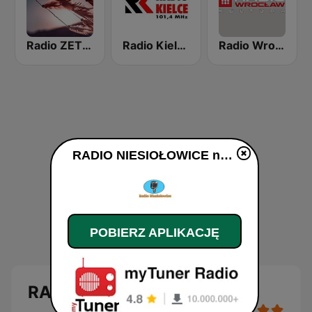
Radio ZET Chilli Soul
Radio Kielce 101.4
Radio Wroclaw Kultura
RADIO NIESIOŁOWICE na żywo
POBIERZ APLIKACJĘ
RADIO NIESIOŁOWICE