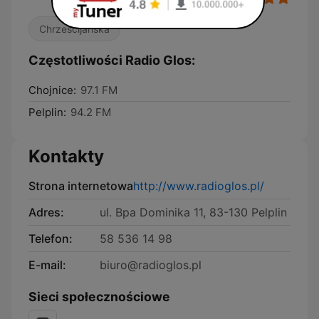
Chrześcijańska
Częstotliwości Radio Glos:
Chojnice:
97.1 FM
Pelplin:
94.2 FM
Kontakty
Strona internetowa
http://www.radioglos.pl/
Adres:
ul. Bpa Dominika 11, 83-130 Pelplin
Telefon:
58 536 14 98
E-mail:
biuro@radioglos.pl
Sieci społecznościowe