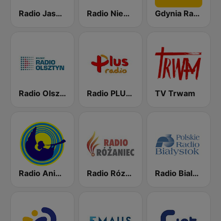
Radio Jasna Góra 100.6
Radio Niepokalanów
Gdynia Radio
Radio Olsztyn
Radio PLUS Olsztyn
TV Trwam
Radio Anioł Beskidów
Radio Rózaniec
Radio Bialystok