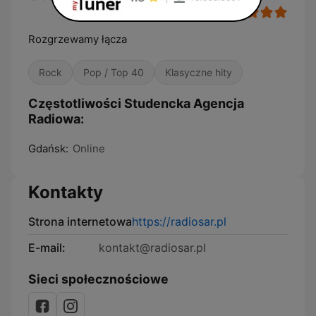
Rozgrzewamy łącza
Rock
Pop / Top 40
Klasyczne hity
Częstotliwości Studencka Agencja
Radiowa:
Gdańsk:
Online
Kontakty
Strona internetowa
https://radiosar.pl
E-mail:
kontakt@radiosar.pl
Sieci społecznościowe