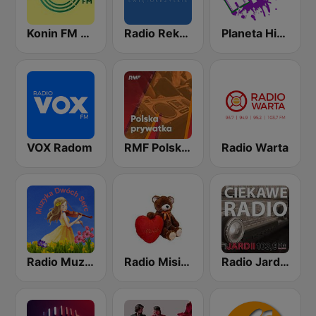
Konin FM 104.1
Radio Rekord Swietokrzyskie
Planeta Hitów
VOX Radom
RMF Polska prywatka
Radio Warta
Radio Muzyka Dwoch Serc
Radio Misiek - muzyka biesiadna
Radio Jard 2