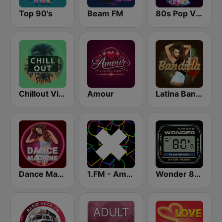
Top 90's
Beam FM
80s Pop Vibes
Chillout Vibes
Amour
Latina Bandida!
Dance Machine
1.FM - Amsterdam Trance
Wonder 80's