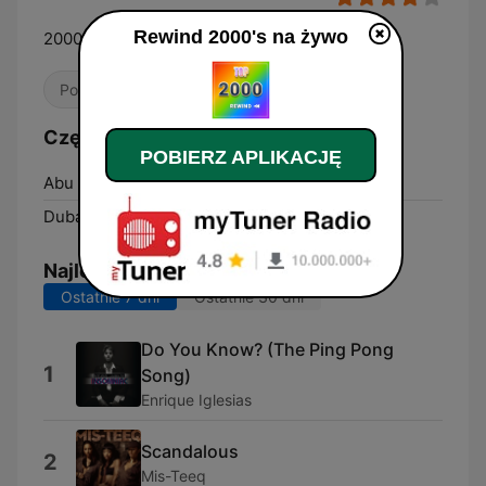
Rewind 2000's na żywo
2000's HITS Only!
Pop / Top 40
Dance / EDM
00s
Częstotliwości Rewind 2000's:
POBIERZ APLIKACJĘ
Abu Dhabi:
Online
Dubai:
Online
Najlepsze piosenki
Ostatnie 7 dni
Ostatnie 30 dni
Do You Know? (The Ping Pong
1
Song)
Enrique Iglesias
Scandalous
2
Mis-Teeq