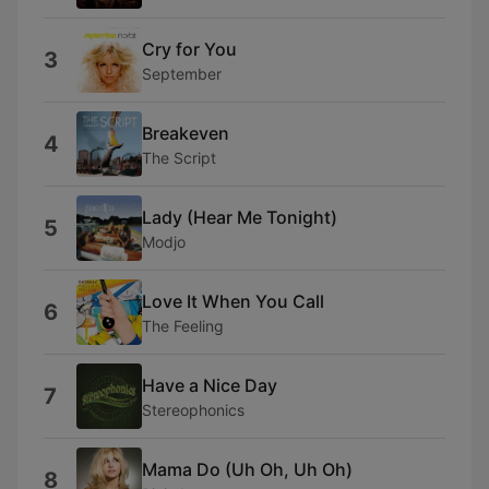
Cry for You
3
September
Breakeven
4
The Script
Lady (Hear Me Tonight)
5
Modjo
Love It When You Call
6
The Feeling
Have a Nice Day
7
Stereophonics
Mama Do (Uh Oh, Uh Oh)
8