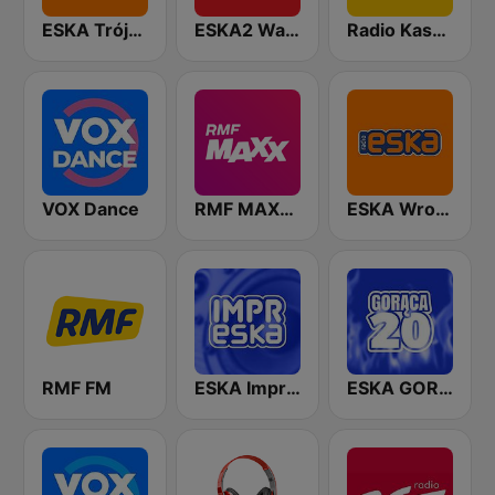
ESKA Trójmiasto
ESKA2 Warszawa
Radio Kaszebe
VOX Dance
RMF MAXXX
ESKA Wrocław
RMF FM
ESKA Impreska
ESKA GORĄCA 20