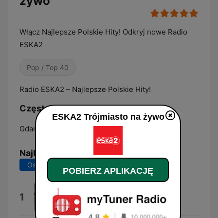
żywo
Włącz Najlepsze Polskie Hity! Odkryj nowe Radio
ESKA2
Pop / Top 40
Radio ESKA2 – Najlepsze Polskie Hity!
Częstotliwości ESKA2 Trójmiasto:
ESKA2 Trójmiasto na żywo
Gdańsk:
90.0 FM
Najlepsze piosenki
Ostatnie 7 dni
Ostatnie 30 dni
POBIERZ APLIKACJĘ
!H.A.P.P.Y!
1
Dawid Podsiadlo