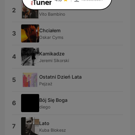
Dżentelmenel
2
Vito Bambino
Chciałem
3
Oskar Cyms
Kamikadze
4
Jeremi Sikorski
Ostatni Dzień Lata
5
Pejzaż
Bój Się Boga
6
diego
Lato
7
Kuba Blokesz