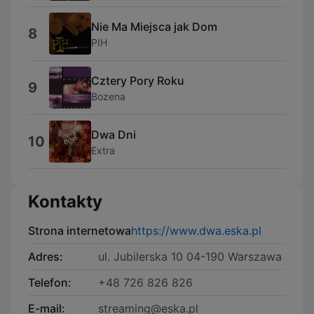
Nie Ma Miejsca jak Dom
8
PIH
Cztery Pory Roku
9
Bozena
Dwa Dni
10
Extra
Kontakty
Strona internetowa
https://www.dwa.eska.pl
Adres:
ul. Jubilerska 10 04-190 Warszawa
Telefon:
+48 726 826 826
E-mail:
streaming@eska.pl