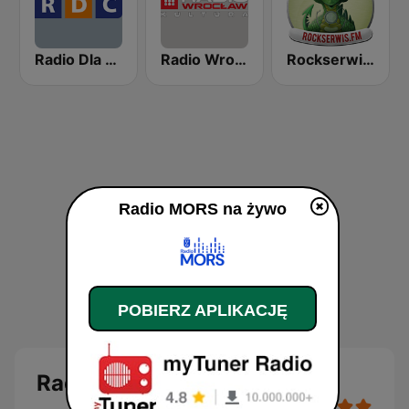
Radio Dla Ciebie
Radio Wroclaw Kultura
Rockserwis FM
Radio MORS na żywo
POBIERZ APLIKACJĘ
Radio MORS