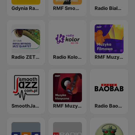
Gdynia Radio
RMF Smooth Jazz
Radio Bialystok
Radio ZET Chilli Jazz
Radio Kolor 103 FM
RMF Muzyka Filmowa
SmoothJazz.com.pl
RMF Muzyka klasyczna
Radio Baobab