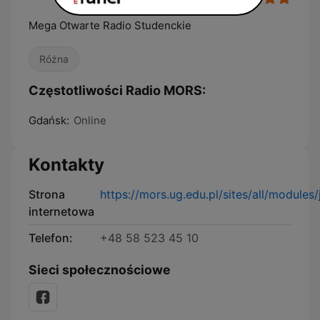
Mega Otwarte Radio Studenckie
Różna
Częstotliwości Radio MORS:
Gdańsk:
Online
Kontakty
Strona
https://mors.ug.edu.pl/sites/all/module
internetowa
Telefon:
+48 58 523 45 10
Sieci społecznościowe