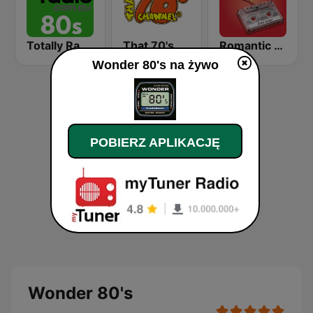
Totally Radio 80s
That 70's Channel
Romantic Vibes
Wonder 80's na żywo
POBIERZ APLIKACJĘ
Wonder 80's