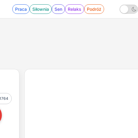
Praca
Siłownia
Sen
Relaks
Podróż
1764