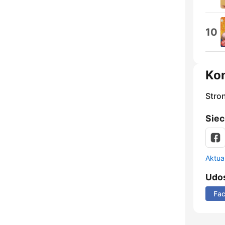
10
Ko
Stro
Siec
Aktual
Udos
Fa