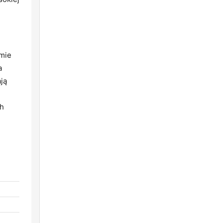
amie
a
ją
ch