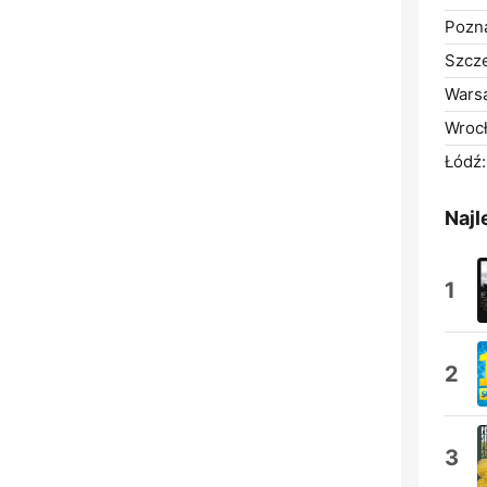
Pozn
Szcze
Wars
Wroc
Łódź:
Najl
1
2
3