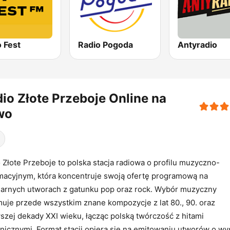
 Fest
Radio Pogoda
Antyradio
io Złote Przeboje Online na
wo
 Złote Przeboje to polska stacja radiowa o profilu muzyczno-
macyjnym, która koncentruje swoją ofertę programową na
arnych utworach z gatunku pop oraz rock. Wybór muzyczny
uje przede wszystkim znane kompozycje z lat 80., 90. oraz
szej dekady XXI wieku, łącząc polską twórczość z hitami
nicznymi. Format stacji opiera się na emitowaniu utworów o wy