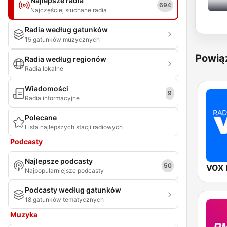
Najlepsze radia
694
Najczęściej słuchane radia
Radia według gatunków
15 gatunków muzycznych
Powią
Radia według regionów
Radia lokalne
Wiadomości
9
Radia informacyjne
Polecane
Lista najlepszych stacji radiowych
Podcasty
Najlepsze podcasty
50
VOX
Najpopularniejsze podcasty
Podcasty według gatunków
18 gatunków tematycznych
Muzyka