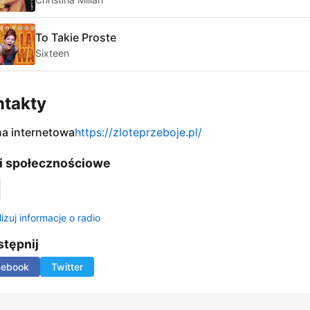
To Takie Proste
Sixteen
ntakty
na internetowa
https://zloteprzeboje.pl/
i społecznościowe
izuj informacje o radio
tępnij
cebook
Twitter