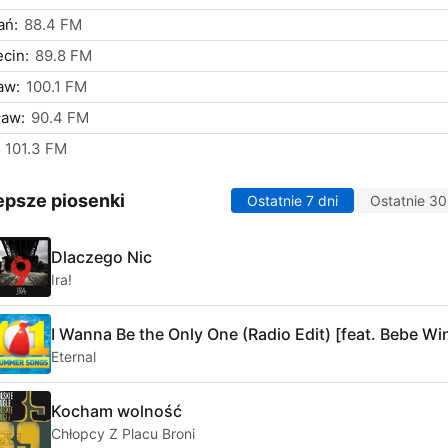
ań:
88.4 FM
cin:
89.8 FM
aw:
100.1 FM
ław:
90.4 FM
101.3 FM
epsze piosenki
Ostatnie 7 dni
Ostatnie 30
Dlaczego Nic
Ira!
I Wanna Be the Only One (Radio Edit) [feat. Bebe Wi
Eternal
Kocham wolność
Chłopcy Z Placu Broni