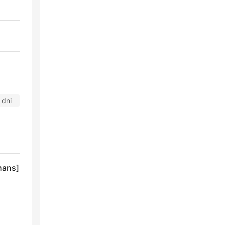
 dni
nans]