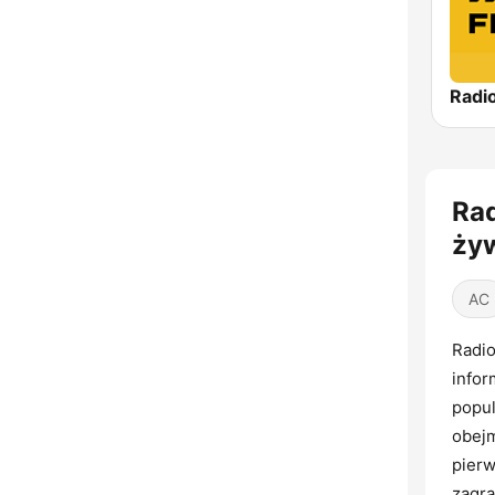
Radio
Rad
ży
AC
Radio
infor
popul
obejm
pierw
zagra