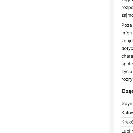
rozpo
zajmo
Poza 
infor
znajd
dotyc
chara
społe
życia
rozr
Częs
Gdyni
Katow
Krak
Lubli