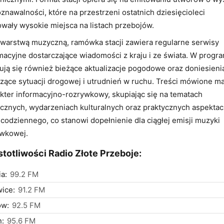
znawalności, które na przestrzeni ostatnich dziesięcioleci
wały wysokie miejsca na listach przebojów.
warstwą muzyczną, ramówka stacji zawiera regularne serwisy
macyjne dostarczające wiadomości z kraju i ze świata. W progr
ują się również bieżące aktualizacje pogodowe oraz doniesieni
zące sytuacji drogowej i utrudnień w ruchu. Treści mówione ma
kter informacyjno-rozrywkowy, skupiając się na tematach
cznych, wydarzeniach kulturalnych oraz praktycznych aspekta
 codziennego, co stanowi dopełnienie dla ciągłej emisji muzyki
ywkowej.
totliwości Radio Złote Przeboje:
a:
99.2 FM
ice:
91.2 FM
ów:
92.5 FM
n:
95.6 FM