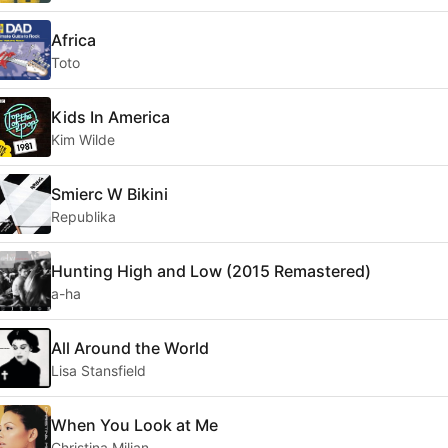
Africa
Toto
Kids In America
Kim Wilde
Smierc W Bikini
Republika
Hunting High and Low (2015 Remastered)
a-ha
All Around the World
Lisa Stansfield
When You Look at Me
Christina Milian