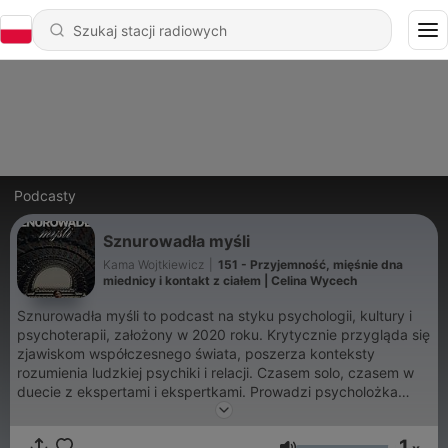
Podcasty
Sznurowadła myśli
Kama Wojtkiewicz
|
151 - Przyjemność, mięśnie dna
miednicy i kontakt z ciałem | Celina Wycech
Sznurowadła myśli to podcast na styku psychologii, kultury i
psychoterapii, założony w 2020 roku. Krytycznie przygląda się
zjawiskom współczesnego świata, poszerza konteksty
rozumienia ludzkiej psychiki i relacji. Czasem solo, czasem w
duecie z ekspertami i ekspertkami. Prowadzi psycholożka
Kama Wojtkiewicz.
1