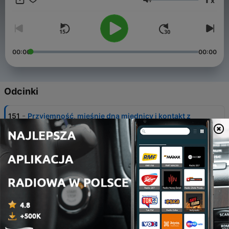
x
Głośność
00:00
00:00
Odcinki
-
151
Przyjemność, mięśnie dna miednicy i kontakt z
ciałem | Celina Wycech
06 lip 2026
-
150
O rozstaniach z przyjaciółmi
22 cze 2026
-
149
Współczesny sukces, AI i wartość czytania |
Tomasz Stawiszyński
08 cze 2026
-
148
Żywotność, przekora i kończenie terapii