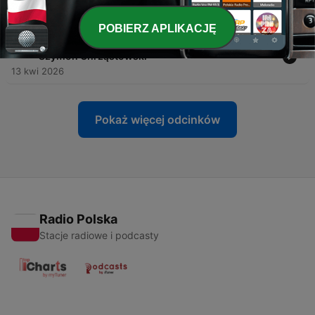
18 maj 2026
POBIERZ APLIKACJĘ
-
147
Bezpieczne przywiązanie, teatr i terapia par |
Szymon Chrząstowski
13 kwi 2026
Pokaż więcej odcinków
Radio Polska
Stacje radiowe i podcasty