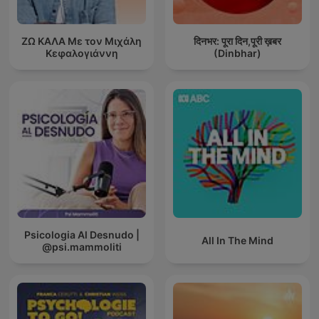
ΖΩ ΚΑΛΑ Με τον Μιχάλη
दिनभर: पूरा दिन,पूरी ख़बर
Κεφαλογιάννη
(Dinbhar)
Psicologia Al Desnudo |
All In The Mind
@psi.mammoliti