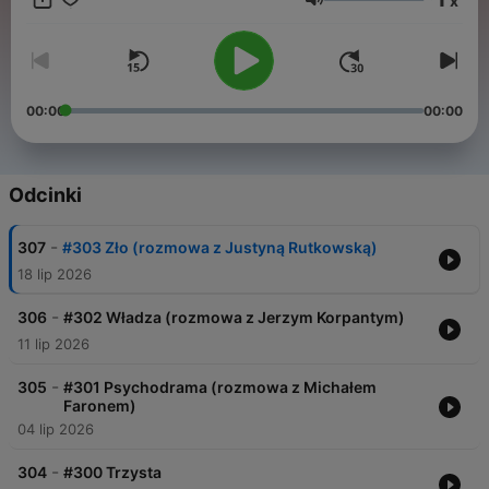
x
Głośność
00:00
00:00
Odcinki
-
307
#303 Zło (rozmowa z Justyną Rutkowską)
18 lip 2026
-
306
#302 Władza (rozmowa z Jerzym Korpantym)
11 lip 2026
-
305
#301 Psychodrama (rozmowa z Michałem
Faronem)
04 lip 2026
-
304
#300 Trzysta