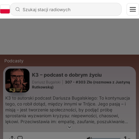
Podcasty
K3 – podcast o dobrym życiu
Dariusz Bugalski
|
307 - #303 Zło (rozmowa z Justyną
Rutkowską)
K3 to autorski podcast Dariusza Bugalskiego: To kontynuacja
tego, co robił dotąd, między innymi w Trójce. Jego pasją – i
misją – jest tworzenie społeczności, by podjąć próbę
sprostania wyzwaniom kryzysu: niepewności, chaosowi,
lękowi. Przeciwstawia im: empatię, zaufanie, poszukiwanie
pozytywnych rozwiązań.
1