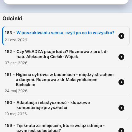
Odcinki
-
163
W poszukiwaniu sensu, czyli po co to wszystko?
21 cze 2026
-
162
Czy WŁADZA psuje ludzi? Rozmowa z prof. dr
hab. Aleksandrą Cisłak-Wójcik
07 cze 2026
-
161
Higiena cyfrowa w badaniach - między strachem
a danymi. Rozmowa z dr Maksymilianem
Bieleckim
24 maj 2026
-
160
Adaptacja i elastyczność - kluczowe
kompetencje przyszłości
10 maj 2026
-
159
Tęsknota za miejscem, które wciąż istnieje -
czym jest solastalgia?