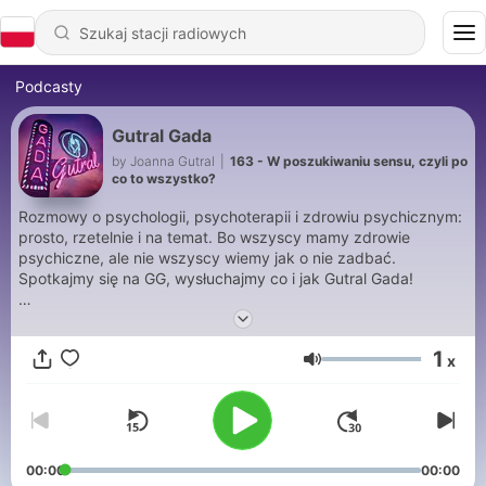
Podcasty
Gutral Gada
by Joanna Gutral
|
163 - W poszukiwaniu sensu, czyli po
co to wszystko?
Rozmowy o psychologii, psychoterapii i zdrowiu psychicznym:
prosto, rzetelnie i na temat. Bo wszyscy mamy zdrowie
psychiczne, ale nie wszyscy wiemy jak o nie zadbać.
Spotkajmy się na GG, wysłuchajmy co i jak Gutral Gada!
Joanna Gutral - psycholożka, psychoterapeutka,
psychoedukatorka & podcasterka
1
x
Głośność
00:00
00:00